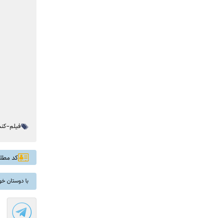
فیلم‌–ک
کد مطلب: 
با دوستان خو