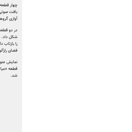
چهار قطعه 
بافت صوتی 
آوازی گروهی
در دو قطعه
شکل داد. چ
را بازتاب د
فضای رازآلود
نمایش عنوا
قطعه «میان‌
شد.