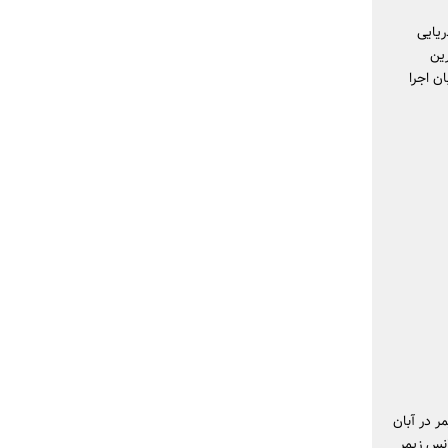
ریایی
رین
مخاطبان اجرا
ر در آبان
یی هانس زیمر