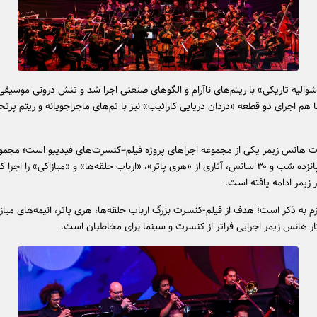
الیه تاریکی» با ریتم‌های ناآرام و الگوهای صنعتی اجرا شد و تنش درونی موسیقی ر
ها هم اجرای دو قطعه «دزدان دریایی کارائیب» نیز با تم‌های ماجراجویانه و ریتم پرت
ت هانس زیمر یکی از مجموعه اجراهای پروژه فیلم‌–کنسرت‌های فیدیبو است؛ مجموع
تاکنون در پانزده شب و ۳۰ سانس، آثاری از «هری پاتر»، «ارباب حلقه‌ها» و «میا‌زاکی» را اجرا 
ار زیمر ادامه یافته است.
 به ذکر است؛ هدف از فیلم-کنسرت بزرگ ارباب حلقه‌ها، هری پاتر، انیمه‌های میازا
ثار هانس زیمر اجرایی فراتر از کنسرت و سینما برای مخاطبان است.