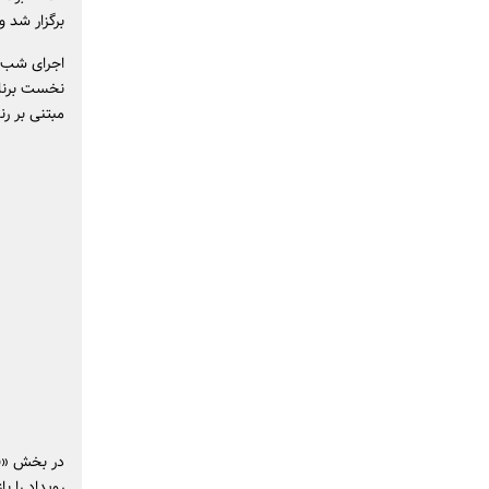
برگزار شد و اجراه
اجرای شب گ
نخست برنام
مبتنی بر ر
در بخش «فر
رویداد را با