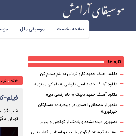
صفحه نخست
موسیقی ملل
موسی
تازه ها
=
دانلود آهنگ جدید کارو قربانی به نام صدام کن
خانه
ترانه
=
دانلود آهنگ جدید امین کاویانی به نام کی میفهمه
=
دانلود آهنگ جدید بابیک به نام رفتنی میره
فیلم‌–ک
=
تقدیر از مصطفی احمدی در ویژه‌برنامه «ستارگان
شب گذشته،
خبرفوری»
تهران برگز
=
تصویری دیده نشده و بانمک از گوگوش و پدرش
=
سفر به گذشته؛ گوگوش با تیپ و استایل افغانستانی