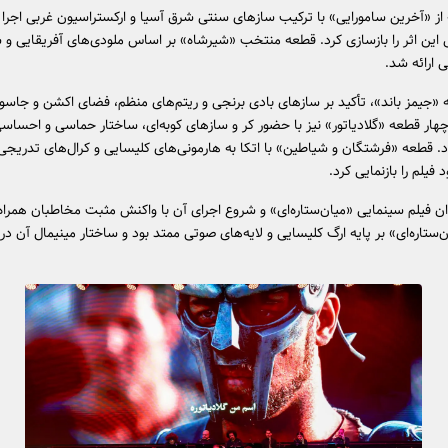
از «آخرین سامورایی» با ترکیب سازهای سنتی شرق آسیا و ارکستراسیون غربی اجرا
این اثر را بازسازی کرد. قطعه منتخب «شیرشاه» بر اساس ملودی‌های آفریقایی و س
 ارائه شد.
 «جیمز باند»، تأکید بر سازهای بادی برنجی و ریتم‌های منظم، فضای اکشن و جاسوس
هار قطعه «گلادیاتور» نیز با حضور کر و سازهای کوبه‌ای، ساختار حماسی و احسا
اد. قطعه «فرشتگان و شیاطین» با اتکا به هارمونی‌های کلیسایی و کرال‌های تدریجی
 فیلم را بازنمایی کرد.
ن فیلم سینمایی «میان‌ستاره‌ای» و شروع اجرای آن با واکنش مثبت مخاطبان همراه
ستاره‌ای» بر پایه ارگ کلیسایی و لایه‌های صوتی ممتد بود و ساختار مینیمال آن در