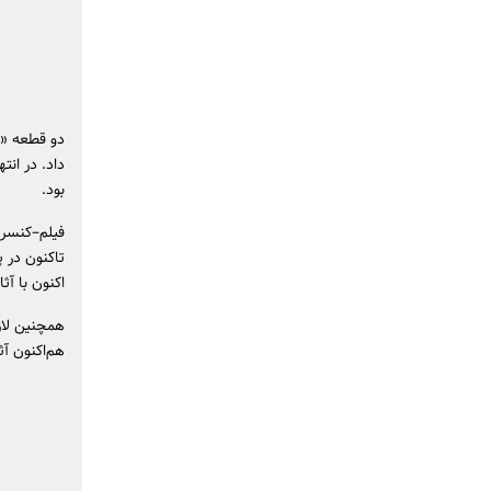
دو قطعه «شو
داد. در انت
بود.
فیلم‌–کنسر
اکنون با آث
همچنین لازم
هم‌اکنون آ