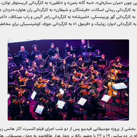
 چون «میان ستاره‌ای»، «سه گانه بتمن» و «تلقین» به کارگردانی کریستوفر نولان،
 به کارگردانی ریدلی اسکات، «فرشتگان و شیطان» به کارگردانی ران هاوارد،«دزدان د
رائیب ۲» به کارگردانی گور وربینسکی، «شیرشاه» به کارگردانی راجر آلرس و راب مینکاف، «آخ
سامورائی» به کارگردانی ادوارد زوئیک و «فرمول ۱» به کارگردانی جوزف کوشینسیکی برای 
، بخشی از پروژه موسیقایی فیدیبو پس از دو شب اجرای فیلم-‌کنسرت آثار هانس زیم
1404 بود که در دو سانس ۱۹ و ۲۲ با حضور بالغ بر چهار هزار علاقه‌مند به جهان موسیقا