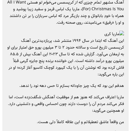
آهنگ مشهور
تمام چیزی که از کریسمس می‌خوام تو هستی
All I Want
For) Christmas Is You)، ماریا یک لباس قرمز و سفید زیبا پوشید و
همراه با خودِ بابانوئل و چند بازیگر مرد که لباس سربازان را بر تن داشتند
و او را «رفیق» می‌نامیدند، روی صحنه رفت.
این آهنگ که ابتدا در سال ۱۹۹۴ منتشر شد، پربازدیدترین آهنگ
کریسمس تاریخ است و سالانه حدود ۲ تا ۳ میلیون یورو حق امتیاز برای او
به ارمغان می‌آورد. گزارش شده که تا سال ۲۰۲۳ این آهنگ بیش از ۸۵.۵
میلیون یورو درآمد داشته است. این خواننده برنده پنج جایزه گرمی قبلاً
فاش کرده بود که نوشتن آن را با یک کیبورد کوچک کاسیو آغاز کرده؛ او در
این باره می‌گوید:
هدفم این بود که یک چیز جاودانه بسازم تا حس دهه نود را ندهد.
ماریا اعتراف می‌کند که هنوز هم از موفقیت آهنگش شگفت‌زده است، اما
فکر می‌کند مردم آن را دوست دارند چون احساس واقعی و دلنشینی دارد.
او همچنین می‌گوید:
من واقعاً عاشق تعطیلاتم و این علاقه‌ کاملاً دلی هست.