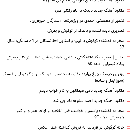
=
دانلود آهنگ جدید امین کاویانی به نام کی میفهمه
=
دانلود آهنگ جدید بابیک به نام رفتنی میره
=
تقدیر از مصطفی احمدی در ویژه‌برنامه «ستارگان خبرفوری»
=
تصویری دیده نشده و بانمک از گوگوش و پدرش
=
سفر به گذشته؛ گوگوش با تیپ و استایل افغانستانی در 24 سالگی؛ سال
53
=
عکس| سفر به گذشته؛ گیتی پاشایی، خواننده قبل انقلاب در کنار پسرش
پولاد کیمیایی؛ دهه 60
=
بهترین دیسک چرخ پراید؛ مقایسه تخصصی دیسک ترمز کاردینال و آسمکو
(سوراخ‌دار و ساده)
=
دانلود آهنگ جدید نامی عبداللهی به نام خواب دیدم
=
دانلود آهنگ جدید احمد سلو به نام چی شد
=
سفر به گذشته؛ یاسمین، خواننده قبل انقلاب در اواخر عمر و در کنار
همسرش؛ دهه 90
=
خانه گوگوش در فرمانیه به فروش گذاشته شد+ عکس