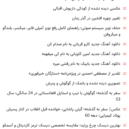
=
عکسی دیده نشده از کودکی داریوش اقبالی
=
تغییر چهره افشین در گذر زمان
=
حذف نویز سیستم صوتی؛ راهنمای کامل رفع نویز آمپلی فایر، میکسر، بلندگو
و میکروفن
=
دانلود آهنگ جدید کارو قربانی به نام صدام کن
=
دانلود آهنگ جدید امین کاویانی به نام کی میفهمه
=
دانلود آهنگ جدید بابیک به نام رفتنی میره
=
تقدیر از مصطفی احمدی در ویژه‌برنامه «ستارگان خبرفوری»
=
تصویری دیده نشده و بانمک از گوگوش و پدرش
=
سفر به گذشته؛ گوگوش با تیپ و استایل افغانستانی در 24 سالگی؛ سال
53
=
عکس| سفر به گذشته؛ گیتی پاشایی، خواننده قبل انقلاب در کنار پسرش
پولاد کیمیایی؛ دهه 60
=
بهترین دیسک چرخ پراید؛ مقایسه تخصصی دیسک ترمز کاردینال و آسمکو