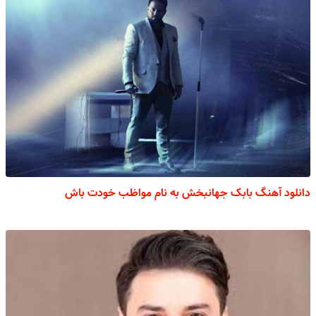
دانلود آهنگ بابک جهانبخش به نام مواظب خودت باش