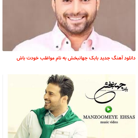
دانلود آهنگ جدید بابک جهانبخش به نام مواظب خودت باش