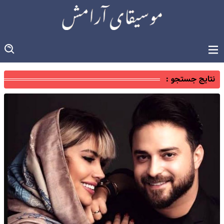
نتایج جستجو :