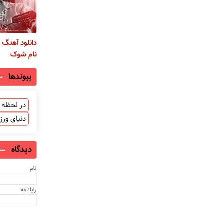
دانلود آهنگ ب
نام شوک
پیوندها
در لحظه ب
دنیای ور
دیدگاه
نام
رایانامه