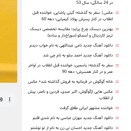
در 24 سالگی؛ سال 53
=
عکس| سفر به گذشته؛ گیتی پاشایی، خواننده قبل
انقلاب در کنار پسرش پولاد کیمیایی؛ دهه 60
=
بهترین دیسک چرخ پراید؛ مقایسه تخصصی دیسک
ترمز کاردینال و آسمکو (سوراخ‌دار و ساده)
=
دانلود آهنگ جدید نامی عبداللهی به نام خواب دیدم
=
دانلود آهنگ جدید احمد سلو به نام چی شد
=
سفر به گذشته؛ یاسمین، خواننده قبل انقلاب در اواخر
عمر و در کنار همسرش؛ دهه 90
=
خانه گوگوش در فرمانیه به فروش گذاشته شد+ عکس
=
عکس هایی ازگوگوش، اکبر عبدی، فردین و ناصر، پیش
از انقلاب
=
خواننده مشهور ایرانی طلاق گرفت
=
دانلود آهنگ جدید مهران عباسی به نام شدی قلبم
=
دانلود آهنگ جدید احسان نی زن به نام از تو نوشتم