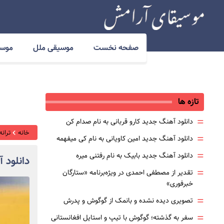
صفحه نخست
موسیقی ملل
موسی
تازه ها
=
دانلود آهنگ جدید کارو قربانی به نام صدام کن
خانه
ترانه
=
دانلود آهنگ جدید امین کاویانی به نام کی میفهمه
=
دانلود آهنگ جدید بابیک به نام رفتنی میره
دانلود 
=
تقدیر از مصطفی احمدی در ویژه‌برنامه «ستارگان
خبرفوری»
=
تصویری دیده نشده و بانمک از گوگوش و پدرش
=
سفر به گذشته؛ گوگوش با تیپ و استایل افغانستانی