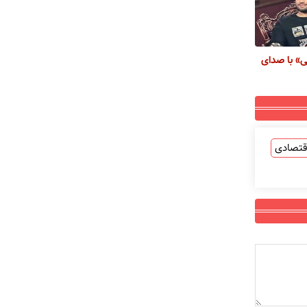
ی» با صدای
قتصادی