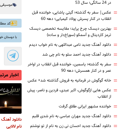
در 24 سالگی؛ سال 53
موسیقی
=
عکس| سفر به گذشته؛ گیتی پاشایی، خواننده قبل
انقلاب در کنار پسرش پولاد کیمیایی؛ دهه 60
کد مطلب: 
=
بهترین دیسک چرخ پراید؛ مقایسه تخصصی دیسک
ترمز کاردینال و آسمکو (سوراخ‌دار و ساده)
با دوستان خو
=
دانلود آهنگ جدید نامی عبداللهی به نام خواب دیدم
=
دانلود آهنگ جدید احمد سلو به نام چی شد
=
سفر به گذشته؛ یاسمین، خواننده قبل انقلاب در اواخر
عمر و در کنار همسرش؛ دهه 90
اخبار مرتب
=
خانه گوگوش در فرمانیه به فروش گذاشته شد+ عکس
=
عکس هایی ازگوگوش، اکبر عبدی، فردین و ناصر، پیش
از انقلاب
=
خواننده مشهور ایرانی طلاق گرفت
=
دانلود آهنگ جدید مهران عباسی به نام شدی قلبم
دانلود آهنگ 
=
دانلود آهنگ جدید احسان نی زن به نام از تو نوشتم
نام لالایی