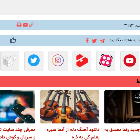
۳۹۹۳
د به اشتراک بگذارید:
ط
جدید رضا مصدق به
دانلود آهنگ دلم از آدما سیره
معرفی چند سایت تم
بغلم کن یه ذره
و سریال و گوش داد