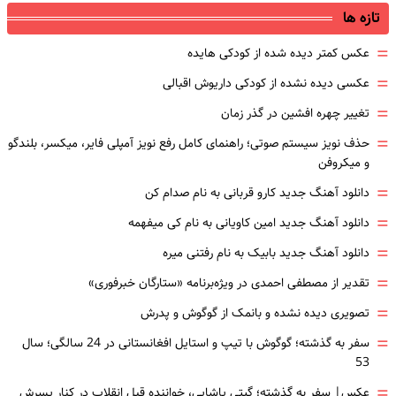
تازه ها
=
عکس کمتر دیده شده از کودکی هایده
=
عکسی دیده نشده از کودکی داریوش اقبالی
=
تغییر چهره افشین در گذر زمان
=
حذف نویز سیستم صوتی؛ راهنمای کامل رفع نویز آمپلی فایر، میکسر، بلندگو
و میکروفن
=
دانلود آهنگ جدید کارو قربانی به نام صدام کن
=
دانلود آهنگ جدید امین کاویانی به نام کی میفهمه
=
دانلود آهنگ جدید بابیک به نام رفتنی میره
=
تقدیر از مصطفی احمدی در ویژه‌برنامه «ستارگان خبرفوری»
=
تصویری دیده نشده و بانمک از گوگوش و پدرش
=
سفر به گذشته؛ گوگوش با تیپ و استایل افغانستانی در 24 سالگی؛ سال
53
=
عکس| سفر به گذشته؛ گیتی پاشایی، خواننده قبل انقلاب در کنار پسرش