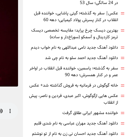
در 24 سالگی؛ سال 53
=
عکس| سفر به گذشته؛ گیتی پاشایی، خواننده قبل
انقلاب در کنار پسرش پولاد کیمیایی؛ دهه 60
=
بهترین دیسک چرخ پراید؛ مقایسه تخصصی دیسک
ترمز کاردینال و آسمکو (سوراخ‌دار و ساده)
=
دانلود آهنگ جدید نامی عبداللهی به نام خواب دیدم
=
دانلود آهنگ جدید احمد سلو به نام چی شد
=
سفر به گذشته؛ یاسمین، خواننده قبل انقلاب در اواخر
عمر و در کنار همسرش؛ دهه 90
=
خانه گوگوش در فرمانیه به فروش گذاشته شد+ عکس
=
عکس هایی ازگوگوش، اکبر عبدی، فردین و ناصر، پیش
از انقلاب
=
خواننده مشهور ایرانی طلاق گرفت
=
دانلود آهنگ جدید مهران عباسی به نام شدی قلبم
=
دانلود آهنگ جدید احسان نی زن به نام از تو نوشتم