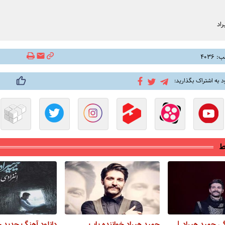
اد
۴۰۳۶
د به اشتراک بگذارید:
ط
گی حمید هیراد |
حمید هیراد خواننده پاپ
دانلود آهنگ جدید ح