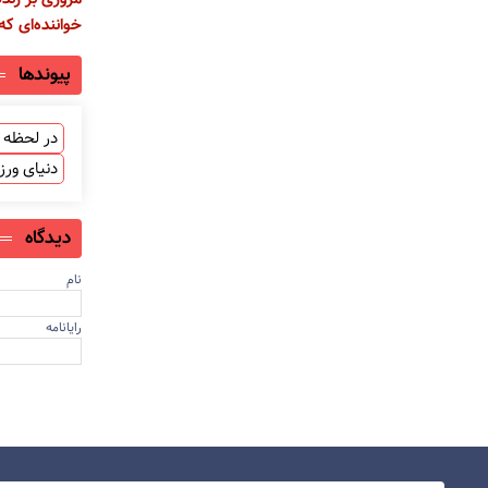
خواننده‌ای ک
پیوندها
در لحظه ب
دنیای ور
دیدگاه
نام
رایانامه