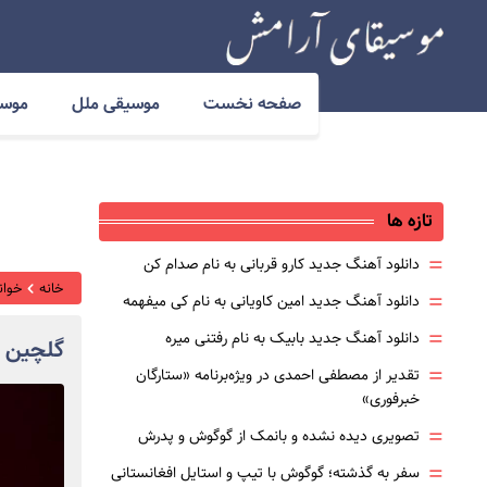
صفحه نخست
موسیقی ملل
موسی
تازه ها
=
دانلود آهنگ جدید کارو قربانی به نام صدام کن
خانه
خوانن
=
دانلود آهنگ جدید امین کاویانی به نام کی میفهمه
=
دانلود آهنگ جدید بابیک به نام رفتنی میره
گلچین 
=
تقدیر از مصطفی احمدی در ویژه‌برنامه «ستارگان
خبرفوری»
=
تصویری دیده نشده و بانمک از گوگوش و پدرش
=
سفر به گذشته؛ گوگوش با تیپ و استایل افغانستانی