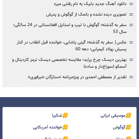
=
دانلود آهنگ جدید بابیک به نام رفتنی میره
=
تصویری دیده نشده و بانمک از گوگوش و پدرش
=
سفر به گذشته؛ گوگوش با تیپ و استایل افغانستانی در 24 سالگی؛
سال 53
=
عکس| سفر به گذشته؛ گیتی پاشایی، خواننده قبل انقلاب در کنار
پسرش پولاد کیمیایی؛ دهه 60
=
بهترین دیسک چرخ پراید؛ مقایسه تخصصی دیسک ترمز کاردینال و
آسمکو (سوراخ‌دار و ساده)
=
تقدیر از مصطفی احمدی در ویژه‌برنامه «ستارگان خبرفوری»
موسیقی ایرانی
شکیرا
گوگوش
خواننده آمریکایی