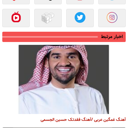
اخبار مرتبط
آهنگ غمگین عربی /آهنگ فقدتک حسین الجسمی