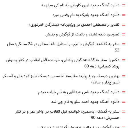
=
دانلود آهنگ جدید امین کاویانی به نام کی میفهمه
=
دانلود آهنگ جدید بابیک به نام رفتنی میره
=
تقدیر از مصطفی احمدی در ویژه‌برنامه «ستارگان خبرفوری»
=
تصویری دیده نشده و بانمک از گوگوش و پدرش
=
سفر به گذشته؛ گوگوش با تیپ و استایل افغانستانی در 24 سالگی؛ سال
53
=
عکس| سفر به گذشته؛ گیتی پاشایی، خواننده قبل انقلاب در کنار پسرش
پولاد کیمیایی؛ دهه 60
=
بهترین دیسک چرخ پراید؛ مقایسه تخصصی دیسک ترمز کاردینال و آسمکو
(سوراخ‌دار و ساده)
=
دانلود آهنگ جدید نامی عبداللهی به نام خواب دیدم
=
دانلود آهنگ جدید احمد سلو به نام چی شد
=
سفر به گذشته؛ یاسمین، خواننده قبل انقلاب در اواخر عمر و در کنار
همسرش؛ دهه 90
خانه گوگوش در فرمانیه به فروش گذاشته شد+ عکس