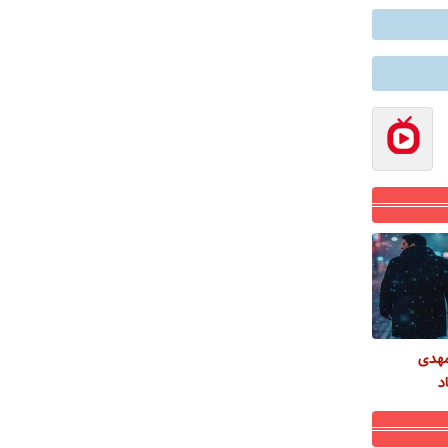
مهدی
د