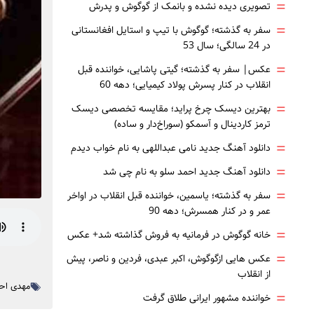
=
تصویری دیده نشده و بانمک از گوگوش و پدرش
=
سفر به گذشته؛ گوگوش با تیپ و استایل افغانستانی
در 24 سالگی؛ سال 53
=
عکس| سفر به گذشته؛ گیتی پاشایی، خواننده قبل
انقلاب در کنار پسرش پولاد کیمیایی؛ دهه 60
=
بهترین دیسک چرخ پراید؛ مقایسه تخصصی دیسک
ترمز کاردینال و آسمکو (سوراخ‌دار و ساده)
=
دانلود آهنگ جدید نامی عبداللهی به نام خواب دیدم
=
دانلود آهنگ جدید احمد سلو به نام چی شد
=
سفر به گذشته؛ یاسمین، خواننده قبل انقلاب در اواخر
عمر و در کنار همسرش؛ دهه 90
=
خانه گوگوش در فرمانیه به فروش گذاشته شد+ عکس
=
عکس هایی ازگوگوش، اکبر عبدی، فردین و ناصر، پیش
از انقلاب
مهدی اح
=
خواننده مشهور ایرانی طلاق گرفت