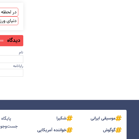
در لحظه ب
دنیای ور
دیدگاه
نام
رایانامه
موسیقی ایرانی
شکیرا
پایگاه
جست‌و‌جو و
گوگوش
خواننده آمریکایی