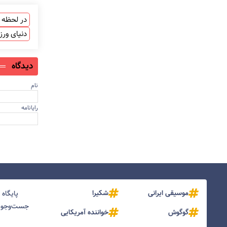
در لحظه ب
دنیای ور
دیدگاه
نام
رایانامه
موسیقی ایرانی
شکیرا
پایگاه
جست‌و‌جو و
گوگوش
خواننده آمریکایی