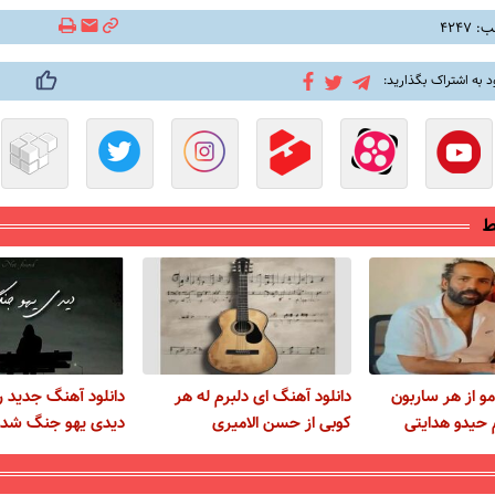
۴۲۴۷
د به اشتراک بگذارید:
ط
مو از هر ساربون
دانلود آهنگ ای دلبرم له هر
دانلود آهنگ جدید ر
حیدو هدایتی
کوبی از حسن الامیری
دیدی یهو جنگ شد