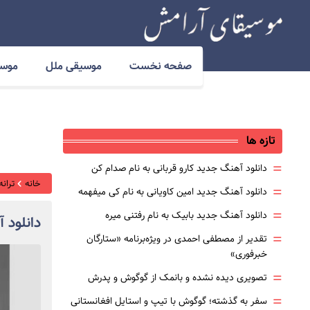
صفحه نخست
موسیقی ملل
موسی
تازه ها
=
دانلود آهنگ جدید کارو قربانی به نام صدام کن
خانه
ترانه
=
دانلود آهنگ جدید امین کاویانی به نام کی میفهمه
=
دانلود آهنگ جدید بابیک به نام رفتنی میره
دانلود 
=
تقدیر از مصطفی احمدی در ویژه‌برنامه «ستارگان
خبرفوری»
=
تصویری دیده نشده و بانمک از گوگوش و پدرش
=
سفر به گذشته؛ گوگوش با تیپ و استایل افغانستانی