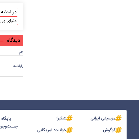
در لحظه ب
دنیای ور
دیدگاه
نام
رایانامه
موسیقی ایرانی
شکیرا
پایگاه
جست‌و‌جو و
گوگوش
خواننده آمریکایی