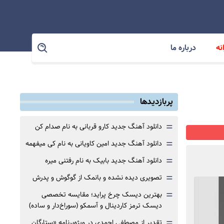
نه
درباره ما
پربازدیدها
=
دانلود آهنگ جدید کارو قربانی به نام صدام کن
=
دانلود آهنگ جدید امین کاویانی به نام کی میفهمه
=
دانلود آهنگ جدید بابیک به نام رفتنی میره
=
تصویری دیده نشده و بانمک از گوگوش و پدرش
=
بهترین دیسک چرخ پراید؛ مقایسه تخصصی
دیسک ترمز کاردینال و آسمکو (سوراخ‌دار و ساده)
=
تقدیر از مصطفی احمدی در ویژه‌برنامه «ستارگان