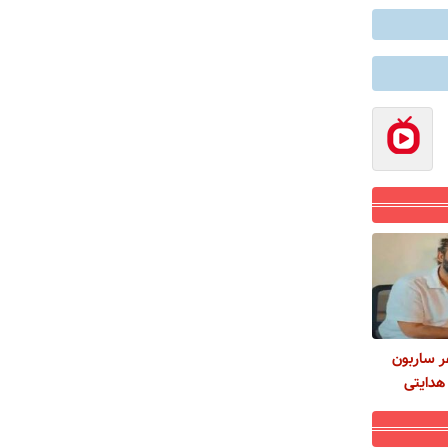
ر ساربون
هدایتی