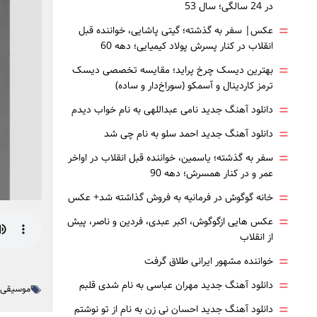
در 24 سالگی؛ سال 53
=
عکس| سفر به گذشته؛ گیتی پاشایی، خواننده قبل
انقلاب در کنار پسرش پولاد کیمیایی؛ دهه 60
=
بهترین دیسک چرخ پراید؛ مقایسه تخصصی دیسک
ترمز کاردینال و آسمکو (سوراخ‌دار و ساده)
=
دانلود آهنگ جدید نامی عبداللهی به نام خواب دیدم
=
دانلود آهنگ جدید احمد سلو به نام چی شد
=
سفر به گذشته؛ یاسمین، خواننده قبل انقلاب در اواخر
عمر و در کنار همسرش؛ دهه 90
=
خانه گوگوش در فرمانیه به فروش گذاشته شد+ عکس
=
عکس هایی ازگوگوش، اکبر عبدی، فردین و ناصر، پیش
از انقلاب
=
خواننده مشهور ایرانی طلاق گرفت
=
دانلود آهنگ جدید مهران عباسی به نام شدی قلبم
موسیقی ا
=
دانلود آهنگ جدید احسان نی زن به نام از تو نوشتم