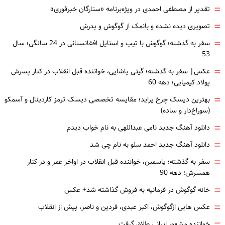
=
تقدیر از مصطفی احمدی در ویژه‌برنامه «ستارگان خبرفوری»
=
تصویری دیده نشده و بانمک از گوگوش و پدرش
=
سفر به گذشته؛ گوگوش با تیپ و استایل افغانستانی در 24 سالگی؛ سال
53
=
عکس| سفر به گذشته؛ گیتی پاشایی، خواننده قبل انقلاب در کنار پسرش
پولاد کیمیایی؛ دهه 60
=
بهترین دیسک چرخ پراید؛ مقایسه تخصصی دیسک ترمز کاردینال و آسمکو
(سوراخ‌دار و ساده)
=
دانلود آهنگ جدید نامی عبداللهی به نام خواب دیدم
=
دانلود آهنگ جدید احمد سلو به نام چی شد
=
سفر به گذشته؛ یاسمین، خواننده قبل انقلاب در اواخر عمر و در کنار
همسرش؛ دهه 90
=
خانه گوگوش در فرمانیه به فروش گذاشته شد+ عکس
=
عکس هایی ازگوگوش، اکبر عبدی، فردین و ناصر، پیش از انقلاب
خواننده مشهور ایرانی طلاق گرفت