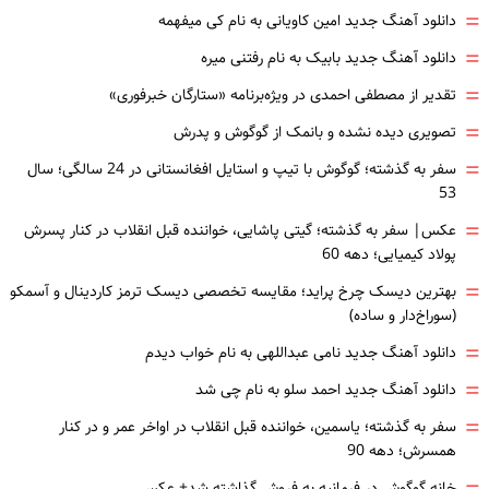
=
دانلود آهنگ جدید امین کاویانی به نام کی میفهمه
=
دانلود آهنگ جدید بابیک به نام رفتنی میره
=
تقدیر از مصطفی احمدی در ویژه‌برنامه «ستارگان خبرفوری»
=
تصویری دیده نشده و بانمک از گوگوش و پدرش
=
سفر به گذشته؛ گوگوش با تیپ و استایل افغانستانی در 24 سالگی؛ سال
53
=
عکس| سفر به گذشته؛ گیتی پاشایی، خواننده قبل انقلاب در کنار پسرش
پولاد کیمیایی؛ دهه 60
=
بهترین دیسک چرخ پراید؛ مقایسه تخصصی دیسک ترمز کاردینال و آسمکو
(سوراخ‌دار و ساده)
=
دانلود آهنگ جدید نامی عبداللهی به نام خواب دیدم
=
دانلود آهنگ جدید احمد سلو به نام چی شد
=
سفر به گذشته؛ یاسمین، خواننده قبل انقلاب در اواخر عمر و در کنار
همسرش؛ دهه 90
خانه گوگوش در فرمانیه به فروش گذاشته شد+ عکس