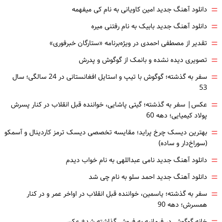
=
دانلود آهنگ جدید امین کاویانی به نام کی میفهمه
=
دانلود آهنگ جدید بابیک به نام رفتنی میره
=
تقدیر از مصطفی احمدی در ویژه‌برنامه «ستارگان خبرفوری»
=
تصویری دیده نشده و بانمک از گوگوش و پدرش
=
سفر به گذشته؛ گوگوش با تیپ و استایل افغانستانی در 24 سالگی؛ سال
53
=
عکس| سفر به گذشته؛ گیتی پاشایی، خواننده قبل انقلاب در کنار پسرش
پولاد کیمیایی؛ دهه 60
=
بهترین دیسک چرخ پراید؛ مقایسه تخصصی دیسک ترمز کاردینال و آسمکو
(سوراخ‌دار و ساده)
=
دانلود آهنگ جدید نامی عبداللهی به نام خواب دیدم
=
دانلود آهنگ جدید احمد سلو به نام چی شد
=
سفر به گذشته؛ یاسمین، خواننده قبل انقلاب در اواخر عمر و در کنار
همسرش؛ دهه 90
خانه گوگوش در فرمانیه به فروش گذاشته شد+ عکس