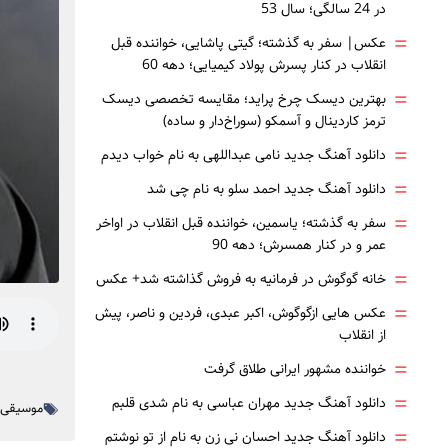
در 24 سالگی؛ سال 53
=
عکس| سفر به گذشته؛ گیتی پاشایی، خواننده قبل
انقلاب در کنار پسرش پولاد کیمیایی؛ دهه 60
=
بهترین دیسک چرخ پراید؛ مقایسه تخصصی دیسک
ترمز کاردینال و آسمکو (سوراخ‌دار و ساده)
=
دانلود آهنگ جدید نامی عبداللهی به نام خواب دیدم
=
دانلود آهنگ جدید احمد سلو به نام چی شد
=
سفر به گذشته؛ یاسمین، خواننده قبل انقلاب در اواخر
عمر و در کنار همسرش؛ دهه 90
=
خانه گوگوش در فرمانیه به فروش گذاشته شد+ عکس
=
عکس هایی ازگوگوش، اکبر عبدی، فردین و ناصر، پیش
از انقلاب
=
خواننده مشهور ایرانی طلاق گرفت
=
دانلود آهنگ جدید مهران عباسی به نام شدی قلبم
موسیقی ا
=
دانلود آهنگ جدید احسان نی زن به نام از تو نوشتم