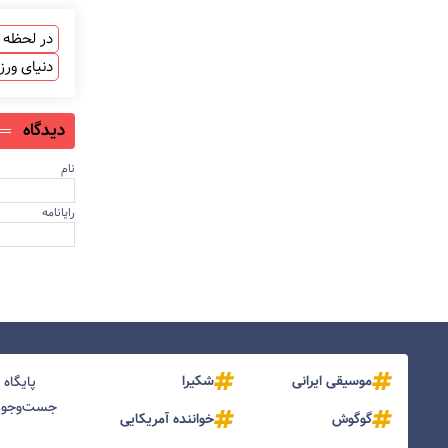
در لحظه ب
دنیای ور
دیدگاه
نام
رایانامه
موسیقی ایرانی
شکیرا
پایگاه
جست‌و‌جو و
گوگوش
خواننده آمریکایی