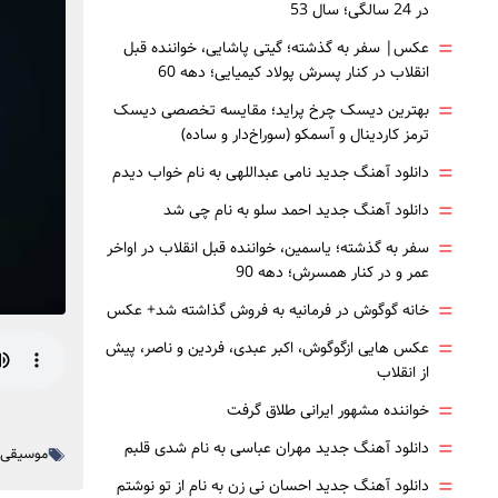
در 24 سالگی؛ سال 53
=
عکس| سفر به گذشته؛ گیتی پاشایی، خواننده قبل
انقلاب در کنار پسرش پولاد کیمیایی؛ دهه 60
=
بهترین دیسک چرخ پراید؛ مقایسه تخصصی دیسک
ترمز کاردینال و آسمکو (سوراخ‌دار و ساده)
=
دانلود آهنگ جدید نامی عبداللهی به نام خواب دیدم
=
دانلود آهنگ جدید احمد سلو به نام چی شد
=
سفر به گذشته؛ یاسمین، خواننده قبل انقلاب در اواخر
عمر و در کنار همسرش؛ دهه 90
=
خانه گوگوش در فرمانیه به فروش گذاشته شد+ عکس
=
عکس هایی ازگوگوش، اکبر عبدی، فردین و ناصر، پیش
از انقلاب
=
خواننده مشهور ایرانی طلاق گرفت
=
دانلود آهنگ جدید مهران عباسی به نام شدی قلبم
موسیقی ا
=
دانلود آهنگ جدید احسان نی زن به نام از تو نوشتم