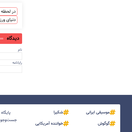
در لحظه ب
دنیای ور
دیدگاه
نام
رایانامه
موسیقی ایرانی
شکیرا
پایگاه
جست‌و‌جو و
گوگوش
خواننده آمریکایی