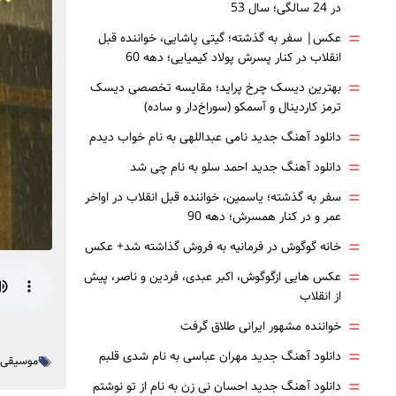
در 24 سالگی؛ سال 53
=
عکس| سفر به گذشته؛ گیتی پاشایی، خواننده قبل
انقلاب در کنار پسرش پولاد کیمیایی؛ دهه 60
=
بهترین دیسک چرخ پراید؛ مقایسه تخصصی دیسک
ترمز کاردینال و آسمکو (سوراخ‌دار و ساده)
=
دانلود آهنگ جدید نامی عبداللهی به نام خواب دیدم
=
دانلود آهنگ جدید احمد سلو به نام چی شد
=
سفر به گذشته؛ یاسمین، خواننده قبل انقلاب در اواخر
عمر و در کنار همسرش؛ دهه 90
=
خانه گوگوش در فرمانیه به فروش گذاشته شد+ عکس
=
عکس هایی ازگوگوش، اکبر عبدی، فردین و ناصر، پیش
از انقلاب
=
خواننده مشهور ایرانی طلاق گرفت
=
دانلود آهنگ جدید مهران عباسی به نام شدی قلبم
موسیقی
=
دانلود آهنگ جدید احسان نی زن به نام از تو نوشتم