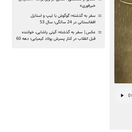
خبرفوری»
=
سفر به گذشته؛ گوگوش با تیپ و استایل
افغانستانی در 24 سالگی؛ سال 53
=
عکس| سفر به گذشته؛ گیتی پاشایی، خواننده
قبل انقلاب در کنار پسرش پولاد کیمیایی؛ دهه 60