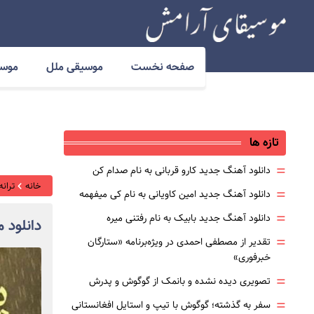
صفحه نخست
موسیقی ملل
موسی
تازه ها
=
دانلود آهنگ جدید کارو قربانی به نام صدام کن
خانه
ترانه
=
دانلود آهنگ جدید امین کاویانی به نام کی میفهمه
=
دانلود آهنگ جدید بابیک به نام رفتنی میره
دانلود 
=
تقدیر از مصطفی احمدی در ویژه‌برنامه «ستارگان
خبرفوری»
=
تصویری دیده نشده و بانمک از گوگوش و پدرش
=
سفر به گذشته؛ گوگوش با تیپ و استایل افغانستانی