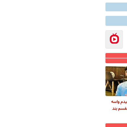
یدم واسه
فسم بند