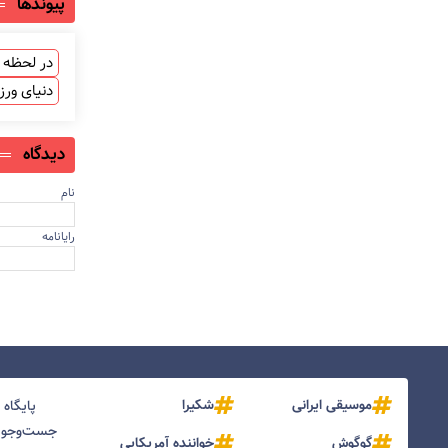
پیوندها
در لحظه ب
دنیای ور
دیدگاه
نام
رایانامه
موسیقی ایرانی
شکیرا
پایگاه
جست‌و‌جو و
گوگوش
خواننده آمریکایی