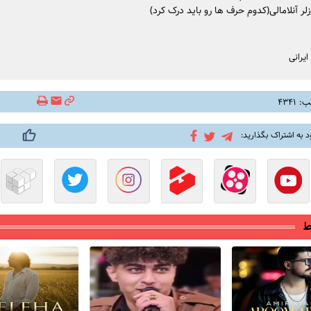
ر آنلامالی(کدوم حرف ها رو باید درک کرد)
یرانی
۴۳۴۱
د به اشتراک بگذارید:
ط