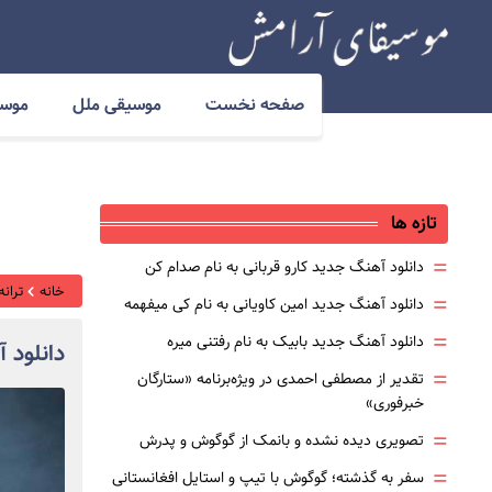
صفحه نخست
موسیقی ملل
موسی
تازه ها
=
دانلود آهنگ جدید کارو قربانی به نام صدام کن
خانه
ترانه
=
دانلود آهنگ جدید امین کاویانی به نام کی میفهمه
=
دانلود آهنگ جدید بابیک به نام رفتنی میره
دانلود 
=
تقدیر از مصطفی احمدی در ویژه‌برنامه «ستارگان
خبرفوری»
=
تصویری دیده نشده و بانمک از گوگوش و پدرش
=
سفر به گذشته؛ گوگوش با تیپ و استایل افغانستانی