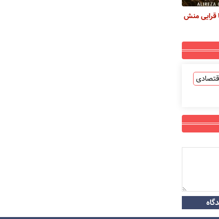
 قرایی منش
قتصادی
گاه