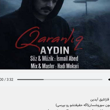
ارانلیق آیدین
ون سوروشسان(اگه حقیقتشو رو بپرسی)