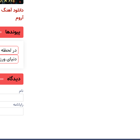
دانلود آهنگ 
آروم
پیوندها
در لحظه ب
دنیای ور
دیدگاه
نام
رایانامه