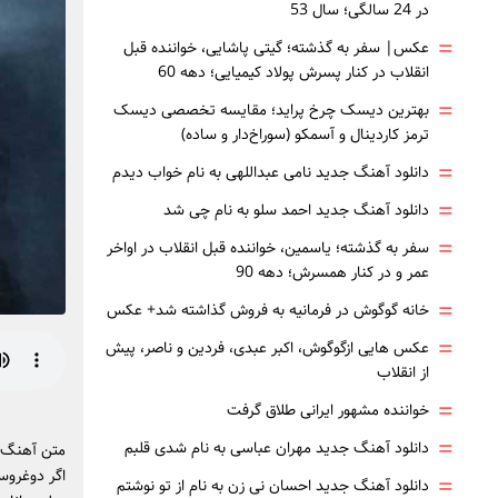
در 24 سالگی؛ سال 53
=
عکس| سفر به گذشته؛ گیتی پاشایی، خواننده قبل
انقلاب در کنار پسرش پولاد کیمیایی؛ دهه 60
=
بهترین دیسک چرخ پراید؛ مقایسه تخصصی دیسک
ترمز کاردینال و آسمکو (سوراخ‌دار و ساده)
=
دانلود آهنگ جدید نامی عبداللهی به نام خواب دیدم
=
دانلود آهنگ جدید احمد سلو به نام چی شد
=
سفر به گذشته؛ یاسمین، خواننده قبل انقلاب در اواخر
عمر و در کنار همسرش؛ دهه 90
=
خانه گوگوش در فرمانیه به فروش گذاشته شد+ عکس
=
عکس هایی ازگوگوش، اکبر عبدی، فردین و ناصر، پیش
از انقلاب
=
خواننده مشهور ایرانی طلاق گرفت
=
دانلود آهنگ جدید مهران عباسی به نام شدی قلبم
متن آهنگ ق
اگر دوغروس
=
دانلود آهنگ جدید احسان نی زن به نام از تو نوشتم