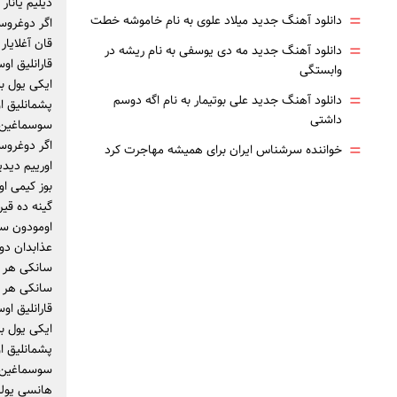
دیلیم یانا
=
دانلود آهنگ جدید میلاد علوی به نام خاموشه خطت
اگر دوغروس
قان آغلایا
=
دانلود آهنگ جدید مه دی یوسفی به نام ریشه در
قارانلیق او
وابستگی
ایکی یول بی
=
دانلود آهنگ جدید علی بوتیمار به نام اگه دوسم
پشمانلیق ا
داشتی
سوسماغین د
=
اگر دوغروس
خواننده سرشناس ایران برای همیشه مهاجرت کرد
اورییم دید
بوز کیمی ا
گینه ده قیر
اومودون سون
عذابدان دو
سانکی هر گ
سانکی هر 
قارانلیق او
ایکی یول بی
پشمانلیق ا
سوسماغین د
هانسی یولدا