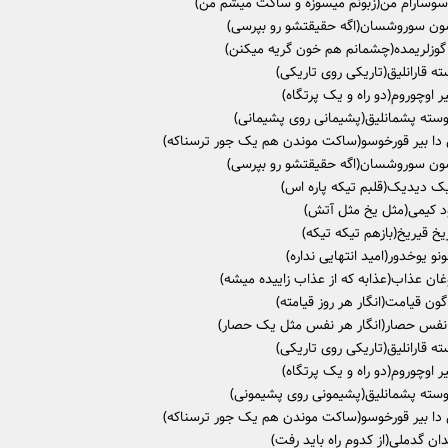
ر سوسارام من(زبونم میسوزه و ساکت میشم من)
ون سوروشسان(اگه حقیقتشو رو بپرسی)
ر گوزلریمده(چشمانم هم خون گریه میکنن)
سته قارانلیق(تاریکی روی تاریکی)
ر اوچوروم(دو راه و یک پرتگاه)
وسته پشمانلیق(پشیمانی روی پشیمانی)
ا بیر قورخوسو(ساکت موندن هم یک جور ترسناکه)
ون سوروشسان(اگه حقیقتشو رو بپرسی)
یک دیدیک(قلبم تیکه پاره اس)
ود کیمی(مثل یخ مثل آتش)
یخ قیریخ(بازهم تیکه تیکه)
و یوخدور(امید انتهایی نداره)
غان عذاب(عذابه که از عذاب زاییده میشه)
ون قیامت(انگار هر روز قیامته)
نفس حصار(انگار هر نفس مثل یک حصار)
سته قارانلیق(تاریکی روی تاریکی)
ر اوچوروم(دو راه و یک پرتگاه)
وسته پشمانلیق(پشیمونی روی پشیمونی)
ا بیر قورخوسو(ساکت موندن هم یک جور ترسناکه)
ن گدملی(از کدوم راه باید رفت)