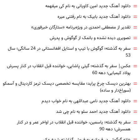
=
دانلود آهنگ جدید امین کاویانی به نام کی میفهمه
=
دانلود آهنگ جدید بابیک به نام رفتنی میره
=
تقدیر از مصطفی احمدی در ویژه‌برنامه «ستارگان خبرفوری»
=
تصویری دیده نشده و بانمک از گوگوش و پدرش
=
سفر به گذشته؛ گوگوش با تیپ و استایل افغانستانی در 24 سالگی؛ سال
53
=
عکس| سفر به گذشته؛ گیتی پاشایی، خواننده قبل انقلاب در کنار پسرش
پولاد کیمیایی؛ دهه 60
=
بهترین دیسک چرخ پراید؛ مقایسه تخصصی دیسک ترمز کاردینال و آسمکو
(سوراخ‌دار و ساده)
=
دانلود آهنگ جدید نامی عبداللهی به نام خواب دیدم
=
دانلود آهنگ جدید احمد سلو به نام چی شد
=
سفر به گذشته؛ یاسمین، خواننده قبل انقلاب در اواخر عمر و در کنار
همسرش؛ دهه 90
خانه گوگوش در فرمانیه به فروش گذاشته شد+ عکس