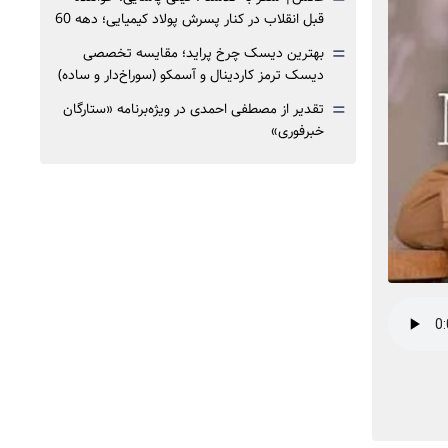
قبل انقلاب در کنار پسرش پولاد کیمیایی؛ دهه 60
=
بهترین دیسک چرخ پراید؛ مقایسه تخصصی
دیسک ترمز کاردینال و آسمکو (سوراخ‌دار و ساده)
=
تقدیر از مصطفی احمدی در ویژه‌برنامه «ستارگان
خبرفوری»