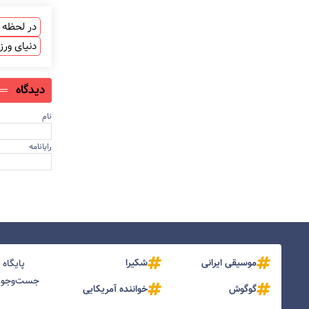
در لحظه ب
دنیای ور
دیدگاه
نام
رایانامه
موسیقی ایرانی
شکیرا
پایگاه
جست‌و‌جو و
گوگوش
خواننده آمریکایی