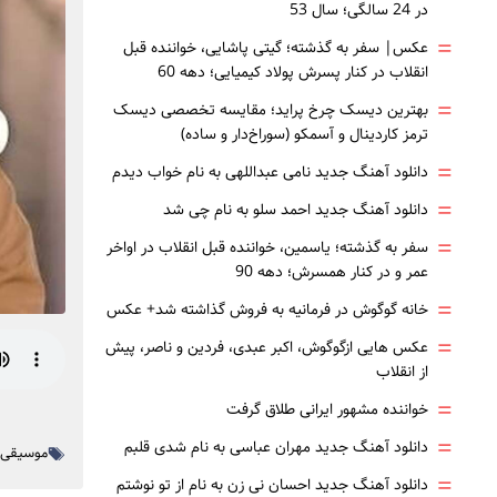
در 24 سالگی؛ سال 53
=
عکس| سفر به گذشته؛ گیتی پاشایی، خواننده قبل
انقلاب در کنار پسرش پولاد کیمیایی؛ دهه 60
=
بهترین دیسک چرخ پراید؛ مقایسه تخصصی دیسک
ترمز کاردینال و آسمکو (سوراخ‌دار و ساده)
=
دانلود آهنگ جدید نامی عبداللهی به نام خواب دیدم
=
دانلود آهنگ جدید احمد سلو به نام چی شد
=
سفر به گذشته؛ یاسمین، خواننده قبل انقلاب در اواخر
عمر و در کنار همسرش؛ دهه 90
=
خانه گوگوش در فرمانیه به فروش گذاشته شد+ عکس
=
عکس هایی ازگوگوش، اکبر عبدی، فردین و ناصر، پیش
از انقلاب
=
خواننده مشهور ایرانی طلاق گرفت
=
دانلود آهنگ جدید مهران عباسی به نام شدی قلبم
موسیقی ا
=
دانلود آهنگ جدید احسان نی زن به نام از تو نوشتم