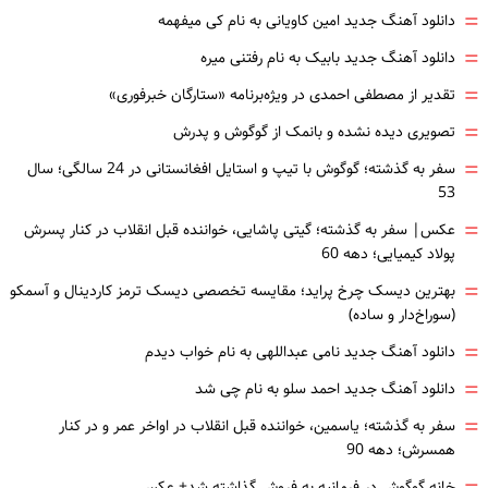
=
دانلود آهنگ جدید امین کاویانی به نام کی میفهمه
=
دانلود آهنگ جدید بابیک به نام رفتنی میره
=
تقدیر از مصطفی احمدی در ویژه‌برنامه «ستارگان خبرفوری»
=
تصویری دیده نشده و بانمک از گوگوش و پدرش
=
سفر به گذشته؛ گوگوش با تیپ و استایل افغانستانی در 24 سالگی؛ سال
53
=
عکس| سفر به گذشته؛ گیتی پاشایی، خواننده قبل انقلاب در کنار پسرش
پولاد کیمیایی؛ دهه 60
=
بهترین دیسک چرخ پراید؛ مقایسه تخصصی دیسک ترمز کاردینال و آسمکو
(سوراخ‌دار و ساده)
=
دانلود آهنگ جدید نامی عبداللهی به نام خواب دیدم
=
دانلود آهنگ جدید احمد سلو به نام چی شد
=
سفر به گذشته؛ یاسمین، خواننده قبل انقلاب در اواخر عمر و در کنار
همسرش؛ دهه 90
خانه گوگوش در فرمانیه به فروش گذاشته شد+ عکس