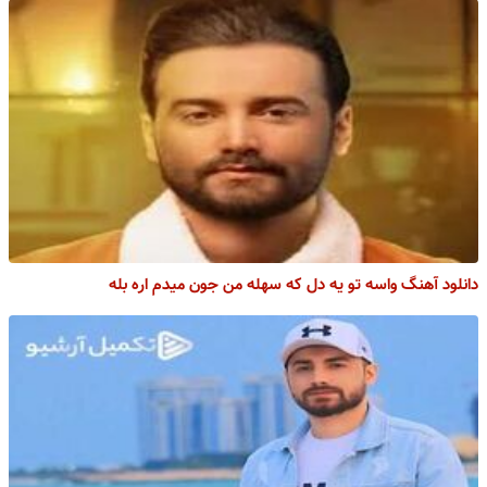
دانلود آهنگ واسه تو یه دل که سهله من جون میدم اره بله