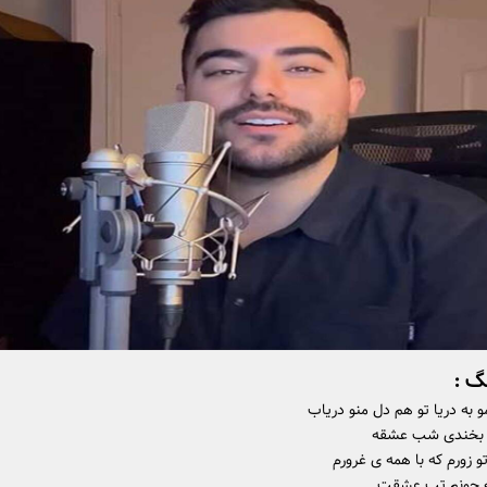
گ :
 به دریا تو هم دل منو دریاب
 بخندی شب عشقه
و زورم که با همه ی غرورم
به جونم تب عشقت