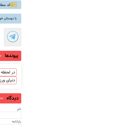
کد مطلب:
با دوستان خو
پیوندها
در لحظه ب
دنیای ور
دیدگاه
نام
رایانامه