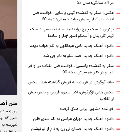
در 24 سالگی؛ سال 53
=
عکس| سفر به گذشته؛ گیتی پاشایی، خواننده قبل
انقلاب در کنار پسرش پولاد کیمیایی؛ دهه 60
=
بهترین دیسک چرخ پراید؛ مقایسه تخصصی دیسک
ترمز کاردینال و آسمکو (سوراخ‌دار و ساده)
=
دانلود آهنگ جدید نامی عبداللهی به نام خواب دیدم
=
دانلود آهنگ جدید احمد سلو به نام چی شد
=
سفر به گذشته؛ یاسمین، خواننده قبل انقلاب در اواخر
عمر و در کنار همسرش؛ دهه 90
=
خانه گوگوش در فرمانیه به فروش گذاشته شد+ عکس
=
عکس هایی ازگوگوش، اکبر عبدی، فردین و ناصر، پیش
از انقلاب
متن آهن
=
خواننده مشهور ایرانی طلاق گرفت
من زدم دلمو
=
شبی که تو
دانلود آهنگ جدید مهران عباسی به نام شدی قلبم
نمیرسه به ت
=
دانلود آهنگ جدید احسان نی زن به نام از تو نوشتم
بد افتاده 