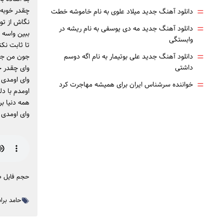
=
چقدر خوبه 
دانلود آهنگ جدید میلاد علوی به نام خاموشه خطت
نگاش از تو
=
دانلود آهنگ جدید مه دی یوسفی به نام ریشه در
ببین واسه ت
وابستگی
تا ثابت ن
=
دانلود آهنگ جدید علی بوتیمار به نام اگه دوسم
جون من جون
داشتی
وای چقدر خو
وای اومدی ت
=
خواننده سرشناس ایران برای همیشه مهاجرت کرد
اومدم با دل
همه دنیا بر
وای اومدی ت
حجم فایل صوتی
حامد براد