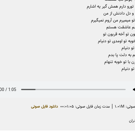
تورو دارم همش گیر یه اشارم
 و دل دادنش از من
و میمیرم من آروم نمیگیرم
کنم عاشقت هستم
 تو آخه قربون تو
به تو اومدی تو دنیام
و دنیام
م به دلت پا بدم
ن با تو خوبه تنهام
و دنیام
|
: ۱.۰۱M
مدت زمان فایل صوتی: ۰۰:۰۱:۰۵
دانلود فایل صوتی
ران