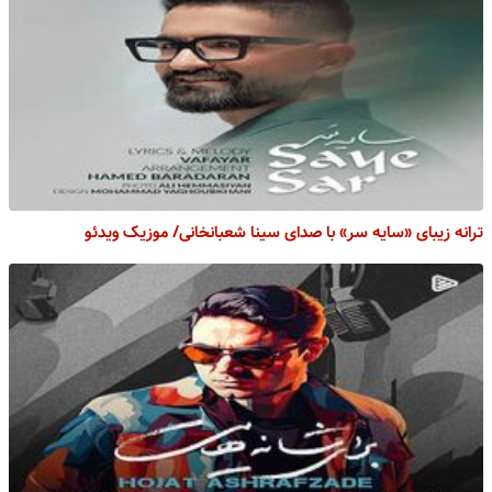
ترانه زیبای «سایه سر» با صدای سینا شعبانخانی/ موزیک ویدئو