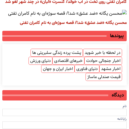
کامران تفتی روی تخت در آب خواند/ کنسرت «لیان» در چند شهر لغو شد
محسن یگانه «ضد عشق» شد!/ قصه سوژه‌ای به نام کامران تفتی
پیوندها
در لحظه با خبر شوید
پشت پرده زندگی سلبریتی ها
اخبار جنجالی حوادث
خبرهای اقتصادی
دنیای ورزش
اخبار مشهد
دنیای فناوری
اخبار ایران و جهان
قیمت صندلی ماساژ
دیدگاه
نام
رایانامه