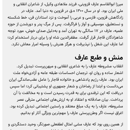
میرزا ابوالقاسم عارف قزوینی، فرزند ملاهادی وکیل، از شاعران انقلابی و
ملی ایران بود. او در سال ۱۳۰۰ ه.ق در قزوین به دنیا آمد. عارف در
زادگاهش قزوین، فارسی و عربی را آموخت و نزد استادان فن، خط شکسته
و نستعلیق، موسیقی و آواز را فراگرفت. پس از مرگ پدر و دورشدن از حوزه
علمیه، عارف در ۱۷ سالگی به تهران آمد و به‌دلیل صدای خوش، مورد توجه
شاهزادگان قاجار قرار گرفت. مظفرالدین شاه او را برای دربار استخدام کرد؛
اما عارف این شغل را نپذیرفت و هرگز هنرش را وسیله امرار معاش نکرد.
منش و طبع عارف
انقلاب مشروطه عارف را به شاعری انقلابی و میهن‌پرست تبدیل کرد.
اشعار ساده و روان او، ترجمان احساسات طبقه عامه و آزادی‌خواه ملت
ایران بود. عارف رژیم پادشاهی و خانواده قاجار را عامل عقب‌ماندگی ایران
می‌دانست و ابتدا از رضاخان و شعار جمهوری او پشتیبانی کرد؛ اما سپس
دریافت که این ترفندی برای به قدرت رسیدن است و به مخالفت با آن
پرداخت. بیان صادقانه و اعتقاد او به ارزش‌های اجتماعی مترقی عصر
مشروطه، عارف را به یک مبلغ معتقد و راستین اجتماعی تبدیل کرده بود.
اغراق نیست اگر وطن‌پرستی عارف را مهم‌ترین ویژگی آثار او بدانیم.
از همین روی بود که عارف مشی امثال لطفعلی صورتگر، وحید دستگردی و