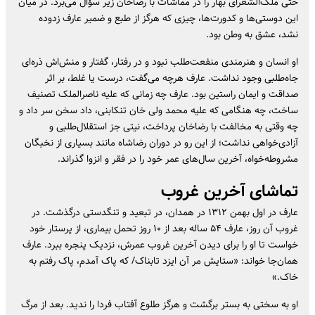
حتی ملک‌الشعرای بهار را در مماشات با رضاخان زیر سؤال می‌برد. در میان
این دوستی‌ها و کدورت‌ها، چیزی که هرگز از طبع و ضمیر عارف زدوده
نشد، عشق به وطن بود.
او انسان و هنرمندی منفعت‌طلب نبود و در رفتار، گفتار و منش‌اش ذره‌ای
جاه‌طلبی وجود نداشت. عارف هرچه می‌گفت، درست یا غلط، بر اثر
صداقت و ایمان راستین بود. عارف چه زمانی که علیه ناصرالملک تصنیف
ساخت، چه هنگامی که علیه محمد ولی خان تنکابنی، داد سخن سر داد و
چه وقتی به مخالفت با رضاخان پرداخت، نیتی جز استقلال‌طلبی و
آزادی‌خواهی نداشت؛ از این رو در دوران رضاشاه مانند بسیاری از نخبگان
مشروطه‌خواه، آخرین سال‌های عمر خود را در فقر و انزوا گذراند.
تماشای آخرین غروب
عارف در اول بهمن ۱۳۱۲ در همدان، در تبعید و تنگدستی درگذشت. در
غروب آن روز، عارف ۵۴ ساله بعد از ۱۰ روز تحمل بیماری، از پرستار خود
خواست تا او را برای دیدن آخرین غروب عمرش، نزدیک پنجره ببرد. عارف
همان‌جا خواند: «ستایش مر آن ایزد تابناک/ که پاک آمدم، پاک رفتم به
خاک.»
او به سختی به بستر برگشت و هرگز طلوع آفتاب فردا را ندید. بعد از مرگ