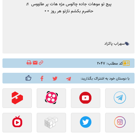
پیج تو موهات جاده چالوس مژه هات پر طاووس ♬
حاضرم بکشم نازتو هر روز ⋆⋆
سهراب پاکزاد
کد مطلب: ۲۰۴۷
با دوستان خود به اشتراک بگذارید: