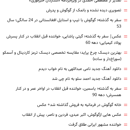
=
تقدیر از مصطفی احمدی در ویژه‌برنامه «ستارگان خبرفوری»
=
تصویری دیده نشده و بانمک از گوگوش و پدرش
=
سفر به گذشته؛ گوگوش با تیپ و استایل افغانستانی در 24 سالگی؛ سال
53
=
عکس| سفر به گذشته؛ گیتی پاشایی، خواننده قبل انقلاب در کنار پسرش
پولاد کیمیایی؛ دهه 60
=
بهترین دیسک چرخ پراید؛ مقایسه تخصصی دیسک ترمز کاردینال و آسمکو
(سوراخ‌دار و ساده)
=
دانلود آهنگ جدید نامی عبداللهی به نام خواب دیدم
=
دانلود آهنگ جدید احمد سلو به نام چی شد
=
سفر به گذشته؛ یاسمین، خواننده قبل انقلاب در اواخر عمر و در کنار
همسرش؛ دهه 90
=
خانه گوگوش در فرمانیه به فروش گذاشته شد+ عکس
=
عکس هایی ازگوگوش، اکبر عبدی، فردین و ناصر، پیش از انقلاب
=
خواننده مشهور ایرانی طلاق گرفت