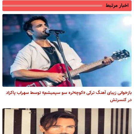
اخبار مرتبط
بازخوانی زیبای آهنگ ترکی «کوچه‌لره سو سپمیشم» توسط سهراب پاکزاد
در کنسرتش