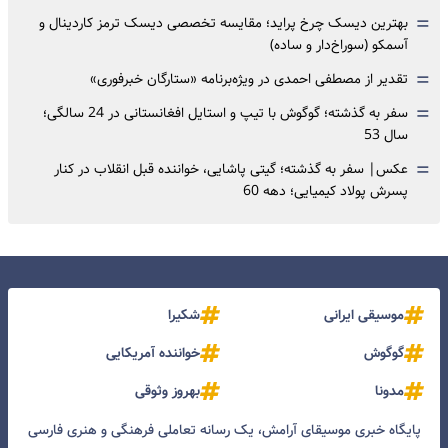
=
بهترین دیسک چرخ پراید؛ مقایسه تخصصی دیسک ترمز کاردینال و
آسمکو (سوراخ‌دار و ساده)
=
تقدیر از مصطفی احمدی در ویژه‌برنامه «ستارگان خبرفوری»
=
سفر به گذشته؛ گوگوش با تیپ و استایل افغانستانی در 24 سالگی؛
سال 53
=
عکس| سفر به گذشته؛ گیتی پاشایی، خواننده قبل انقلاب در کنار
پسرش پولاد کیمیایی؛ دهه 60
موسیقی ایرانی
شکیرا
گوگوش
خواننده آمریکایی
مدونا
بهروز وثوقی
پایگاه خبری موسیقای آرامش، یک رسانه تعاملی فرهنگی و هنری فارسی