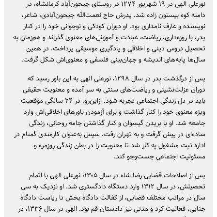
نورعلی الهی در ۱۹ شهریور ۱۲۷۴ در روستای جیحون‌آباد کرمانشاه، در
دامنه کوه بیستون زاده شد. پدرش حاج نعمت‌الله جیحون‌آبادی، شاعر،
نویسنده و عارف نامداری بود. او دوران کودکی و نوجوانی خود را در کنار
پدر، با روزه‌داری، ریاضت، عبادت و آموزش‌های معنوی گذراند و هم‌زمان به
تحصیل دروس دینی و اخلاقی و یادگیری موسیقی پرداخت. در همین
سال‌ها پایه‌های اندیشه و جهان‌بینی فلسفی و معنوی‌اش شکل گرفت.
پس از درگذشت پدر در سال ۱۲۹۸، نورعلی الهی به این باور رسید که
دوران عزلت‌نشینی و ریاضت‌های سنتی به سر آمده و معنویت حقیقی
باید در دل زندگی اجتماعی تجربه شود. ازاین‌رو، در ۲۴ سالگی موقعیت
ویژه معنوی خود را کنار گذاشت و برای آزمودن باورهای اخلاقی‌اش وارد
جامعه شد. او با بریدن گیسوان و کنار گذاشتن جامه روحانی، زندگی
ساده‌ای در پیش گرفت و به تهران رفت. سپس به‌عنوان کارمندی گمنام در
اداره ثبت مشغول به کار شد تا معنویت را در بطن زندگی روزمره و
مسئولیت اجتماعی جست‌وجو کند.
پس از اصلاحات قضایی رضا شاه در سال ۱۳۰۵، نورعلی الهی با اتمام
تحصیلش، در سال ۱۳۱۲ وارد دستگاه دادگستری شد. او نزدیک به سی
سال در مراتب مختلف قضایی، از کفالت دادگاه بخش تا ریاست دادگاه
جنایی، فعالیت کرد و مدتی نیز دادستان قم بود. الهی در سال ۱۳۳۶، در