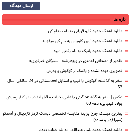
ارسال دیدگاه
تازه ها
=
دانلود آهنگ جدید کارو قربانی به نام صدام کن
=
دانلود آهنگ جدید امین کاویانی به نام کی میفهمه
=
دانلود آهنگ جدید بابیک به نام رفتنی میره
=
تقدیر از مصطفی احمدی در ویژه‌برنامه «ستارگان خبرفوری»
=
تصویری دیده نشده و بانمک از گوگوش و پدرش
=
سفر به گذشته؛ گوگوش با تیپ و استایل افغانستانی در 24 سالگی؛ سال
53
=
عکس| سفر به گذشته؛ گیتی پاشایی، خواننده قبل انقلاب در کنار پسرش
پولاد کیمیایی؛ دهه 60
=
بهترین دیسک چرخ پراید؛ مقایسه تخصصی دیسک ترمز کاردینال و آسمکو
(سوراخ‌دار و ساده)
=
دانلود آهنگ جدید نامی عبداللهی به نام خواب دیدم