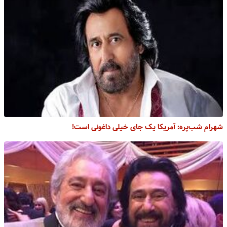
شهرام شب‌پره: آمریکا یک جای خیلی داغونی است!