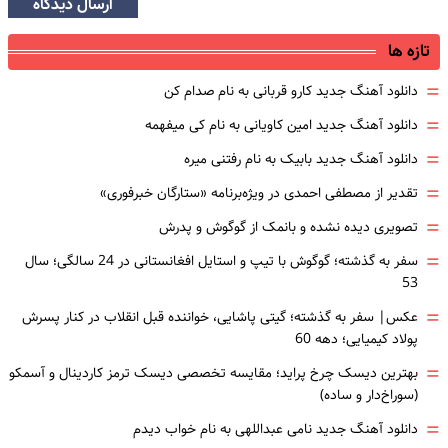
ارسال دیدگاه
تازه ها
=
دانلود آهنگ جدید کارو قربانی به نام صدام کن
=
دانلود آهنگ جدید امین کاویانی به نام کی میفهمه
=
دانلود آهنگ جدید بابیک به نام رفتنی میره
=
تقدیر از مصطفی احمدی در ویژه‌برنامه «ستارگان خبرفوری»
=
تصویری دیده نشده و بانمک از گوگوش و پدرش
=
سفر به گذشته؛ گوگوش با تیپ و استایل افغانستانی در 24 سالگی؛ سال
53
=
عکس| سفر به گذشته؛ گیتی پاشایی، خواننده قبل انقلاب در کنار پسرش
پولاد کیمیایی؛ دهه 60
=
بهترین دیسک چرخ پراید؛ مقایسه تخصصی دیسک ترمز کاردینال و آسمکو
(سوراخ‌دار و ساده)
=
دانلود آهنگ جدید نامی عبداللهی به نام خواب دیدم