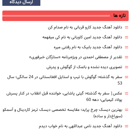
ارسال دیدگاه
تازه ها
=
دانلود آهنگ جدید کارو قربانی به نام صدام کن
=
دانلود آهنگ جدید امین کاویانی به نام کی میفهمه
=
دانلود آهنگ جدید بابیک به نام رفتنی میره
=
تقدیر از مصطفی احمدی در ویژه‌برنامه «ستارگان خبرفوری»
=
تصویری دیده نشده و بانمک از گوگوش و پدرش
=
سفر به گذشته؛ گوگوش با تیپ و استایل افغانستانی در 24 سالگی؛ سال
53
=
عکس| سفر به گذشته؛ گیتی پاشایی، خواننده قبل انقلاب در کنار پسرش
پولاد کیمیایی؛ دهه 60
=
بهترین دیسک چرخ پراید؛ مقایسه تخصصی دیسک ترمز کاردینال و آسمکو
(سوراخ‌دار و ساده)
=
دانلود آهنگ جدید نامی عبداللهی به نام خواب دیدم