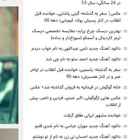
در 24 سالگی؛ سال 53
=
عکس| سفر به گذشته؛ گیتی پاشایی، خواننده قبل
انقلاب در کنار پسرش پولاد کیمیایی؛ دهه 60
=
بهترین دیسک چرخ پراید؛ مقایسه تخصصی دیسک
ترمز کاردینال و آسمکو (سوراخ‌دار و ساده)
=
دانلود آهنگ جدید نامی عبداللهی به نام خواب دیدم
=
دانلود آهنگ جدید احمد سلو به نام چی شد
=
سفر به گذشته؛ یاسمین، خواننده قبل انقلاب در اواخر
عمر و در کنار همسرش؛ دهه 90
=
خانه گوگوش در فرمانیه به فروش گذاشته شد+ عکس
=
عکس هایی ازگوگوش، اکبر عبدی، فردین و ناصر، پیش
از انقلاب
=
خواننده مشهور ایرانی طلاق گرفت
=
دانلود آهنگ جدید مهران عباسی به نام شدی قلبم
=
دانلود آهنگ جدید احسان نی زن به نام از تو نوشتم