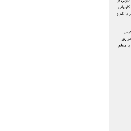
زرگی از
اربرانی
با نام و
 درس
ر روز
یا معلم