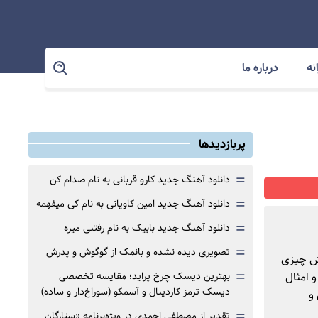
نه
درباره ما
پربازدیدها
=
دانلود آهنگ جدید کارو قربانی به نام صدام کن
=
دانلود آهنگ جدید امین کاویانی به نام کی میفهمه
=
دانلود آهنگ جدید بابیک به نام رفتنی میره
=
تصویری دیده نشده و بانمک از گوگوش و پدرش
نش چیزی
=
 امثال
بهترین دیسک چرخ پراید؛ مقایسه تخصصی
دیسک ترمز کاردینال و آسمکو (سوراخ‌دار و ساده)
و
=
تقدیر از مصطفی احمدی در ویژه‌برنامه «ستارگان