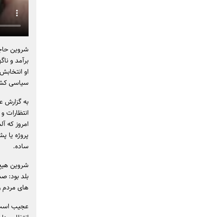
شروین حاجی
برآمد و ناگ
او انتخابش 
سیاسی کشا
به گزارش ع
انتظارات و
امروز که آل
پروژه یا پش
ساده.
شروین هیچ‌
بلد بود: ص
های مردم را
عجیب است که