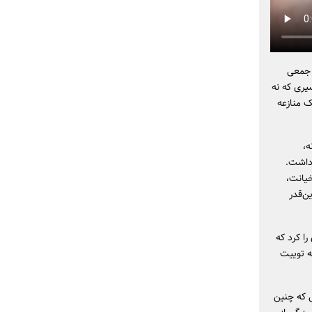
 جمعی
یری که نه
ک منازعه
ه،
 داشت.
خیانت،
ن‌قدر
ا کرد که
ه توییت
ی که چنین