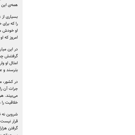
همه‌ی این ف
بسیاری از 
را که برای 
او خودش هی
امروز که او
در این میا
گرفتنش چیز
امثال او و
بترسند و 
در کشور، مر
جرات آن را 
می‌بیند. ه
خلاقیت را 
شروین نه ق
قرار نیست ت
گرفتن هزار