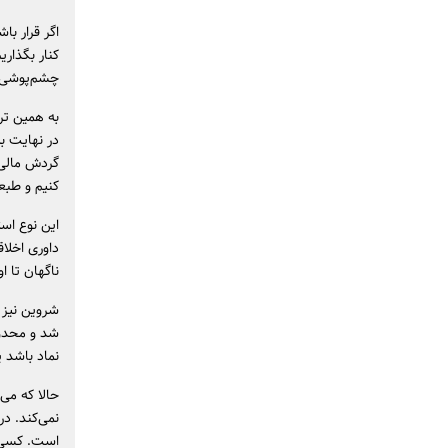
اگر قرار با
کنار بگذاری
چشم‌پوشی ا
به همین تر
در نهایت ب
گردش مالی م
کنیم و طبعا
این نوع است
داوری اخلا
ناگهان تا ا
شروین نیز 
شد و محدودی
نماد باشد یا
حالا که می‌
نمی‌کند. در
است. کسی ک