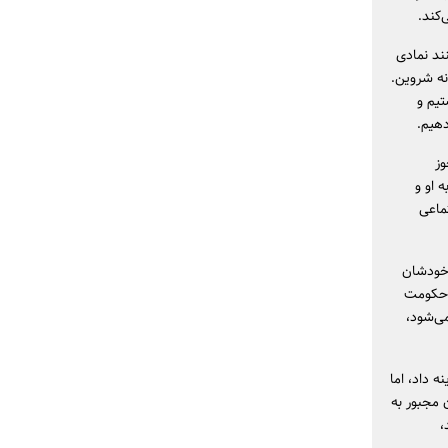
‌کند.
ند نمادی
 نه شروین.
تیم و
دهیم.
وز
 او و
ماعی
ه خودشان
ا حکومت
ی‌شود،
 داد، اما
 مجبور به
،