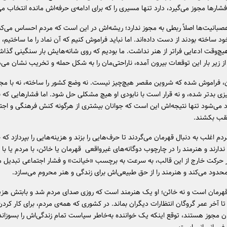
شارها مجوز می‌گیرد، دارد تنها مسیری را که برای ادامه‌ی حرفه‌اش مانده انتخاب می
عصبانیت‌ها اصلاً ربطی به مجوز ندارد؛ ریشه‌اش در این است که مردم احساس می‌کن
خود ساخته بودند از دست داده‌اند. اما نباید فراموش کنیم که آن نماد را ما ساختیم،
چ‌وقت ادعایی فراتر از هنر نداشت. ما بودیم که روی شانه‌هایش بار سنگینی گذاش
 از زیر بار این توقعات بیرون آمده، ناراحتی‌مان را به شکل حمله و تخریب نشان می‌
ن، فراموش شده که شروین مقصر هیچ‌چیز نیست. نه وضع کشور را ساخته، نه با مج
ی بدتر شده، و نه قرار است با نابودی او هیچ مشکلی حل شود. اما فشارهایی که به
ارد می‌شود تنها نتیجه‌اش این است که جوانان بیشتری از هرگونه کنش فرهنگی و اجت
عقب بکشند.
دم اغلب به دنبال قهرمان می‌گردند تا حرف‌هایی را بزند و هزینه‌هایی را بپردازد ک
ندارند و هنرمند را در چارچوب دوگانه‌های غیرواقعی قهرمان یا خائن، با مردم یا ب
ر حرکت خارج از این قالب، به سرعت به برچسب «خیانت» و فشار اجتماعی تبدیل م
محدود می‌کند و هنرمند را از حق طبیعی‌اش برای زندگی و هنر محروم می‌سازد.
هرمان است و نه خائن؛ او یک هنرمند است که روزی صدای مردم شد و بابتش هزینه
ا آخر عمر گروگان انتظارات دیگران بماند. در کشوری که همه‌ی مردم، برای کار کردن
ان مجوز هستند، توقع اینکه یک خواننده به‌خاطر سیاست تمام زندگی‌اش را بسوزاند