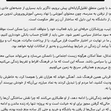
شد با چنین منطقِ تقلیل‌گرایانه‌ای پیش برویم، ناگزیر باید بسیاری از جنبه‌های عادی زن
م؛ از نرفتن به مدرسه، چون محتوای آموزشی را نهاد رسمیِ آموزش‌وپرورش تدوین می‌ک
ز دانشگاه به این دلیل که ساختار آن زیر نظر حکومت است.
تیب، ورزشکاران حرفه‌ای نیز باید فعالیت خود را متوقف کنند، زیرا ممکن است موف
ه سود ساختار سیاسی تعبیر شود. حتی باید از افتتاح حساب بانکی خودداری کنیم،
ا در نهایت در اختیار حاکمیت قرار می‌گیرد، یا از پرداخت مالیات، هزینه آب و بر
ً پیامد آن زندگی در شرایطِ پیشامدرن و به‌دور از امکانات اولیه خواهد بود.
دلال، عملاً امکان هرگونه زیست اجتماعی را ناممکن می‌سازد و نمی‌تواند مبنایی معت
قی یا سیاسی باشد. مسأله این است که ما در فرهنگ افراط و تفریط زندگی می‌کنیم
وج می‌بریم و همان‌قدر سریع به زمین می‌کوبیم.
قربانی همین فرهنگ شد. آهنگی خواند که هزاران نفر را هم‌صدا کرد، به خاطرش ب
ت کشید، اما مردم او را تبدیل کردند به نماد مبارزه، بی‌آن‌که از خودش بپرسند آی
 نه.
خواهد زندگی‌اش را ادامه دهد، از او طلبکاری می‌کنند که چرا نقش ساختگی آن‌ها را 
 حالی‌که گرفتن مجوز برای او نه خیانت است و نه پروژه؛ تنها راه زنده ماندن و ادامه
ه در این سال‌ها از رفتن به باشگاه و خرید و حتی کار ساده منع شده بوده، وقتی ب