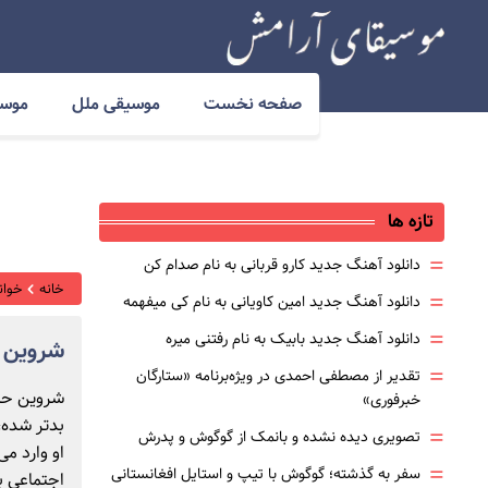
صفحه نخست
موسیقی ملل
موسی
تازه ها
=
دانلود آهنگ جدید کارو قربانی به نام صدام کن
خانه
خوانن
=
دانلود آهنگ جدید امین کاویانی به نام کی میفهمه
=
دانلود آهنگ جدید بابیک به نام رفتنی میره
شروین ح
=
تقدیر از مصطفی احمدی در ویژه‌برنامه «ستارگان
شروین حاج
خبرفوری»
بدتر شده،
=
تصویری دیده نشده و بانمک از گوگوش و پدرش
او وارد م
=
سفر به گذشته؛ گوگوش با تیپ و استایل افغانستانی
اجتماعی ب