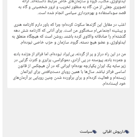
داریوش اقبالی
سیاست