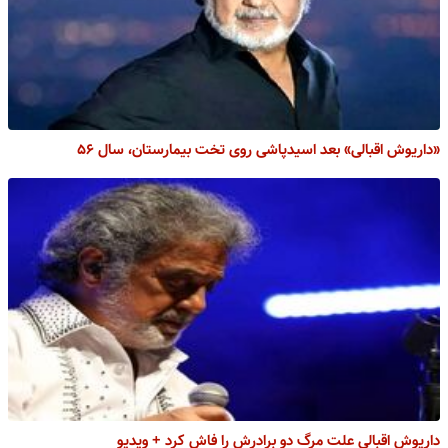
«داریوش اقبالی» بعد اسیدپاشی روی تخت بیمارستان، سال ۵۶
داریوش اقبالی علت مرگ دو برادرش را فاش کرد + ویدیو