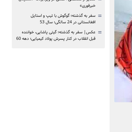
خبرفوری»
=
سفر به گذشته؛ گوگوش با تیپ و استایل
افغانستانی در 24 سالگی؛ سال 53
=
عکس| سفر به گذشته؛ گیتی پاشایی، خواننده
قبل انقلاب در کنار پسرش پولاد کیمیایی؛ دهه 60