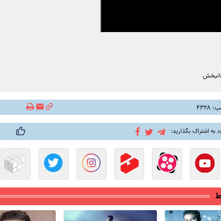
انبخش
۴۳۲۸
د به اشتراک بگذارید:
ط