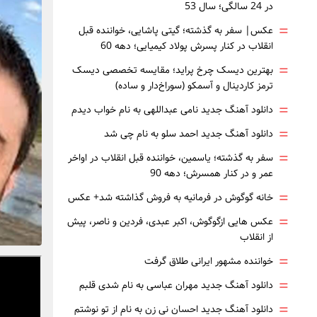
در 24 سالگی؛ سال 53
=
عکس| سفر به گذشته؛ گیتی پاشایی، خواننده قبل
انقلاب در کنار پسرش پولاد کیمیایی؛ دهه 60
=
بهترین دیسک چرخ پراید؛ مقایسه تخصصی دیسک
ترمز کاردینال و آسمکو (سوراخ‌دار و ساده)
=
دانلود آهنگ جدید نامی عبداللهی به نام خواب دیدم
=
دانلود آهنگ جدید احمد سلو به نام چی شد
=
سفر به گذشته؛ یاسمین، خواننده قبل انقلاب در اواخر
عمر و در کنار همسرش؛ دهه 90
=
خانه گوگوش در فرمانیه به فروش گذاشته شد+ عکس
=
عکس هایی ازگوگوش، اکبر عبدی، فردین و ناصر، پیش
از انقلاب
=
خواننده مشهور ایرانی طلاق گرفت
=
دانلود آهنگ جدید مهران عباسی به نام شدی قلبم
=
دانلود آهنگ جدید احسان نی زن به نام از تو نوشتم