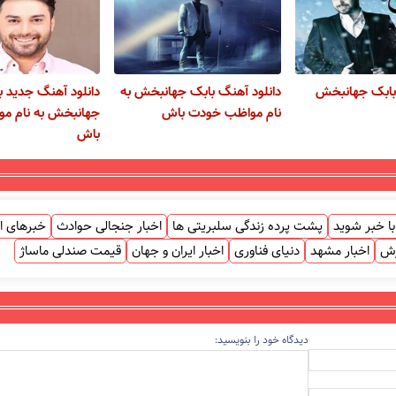
 بابک جهانبخش
دانلود آهنگ بابک جهانبخش به
دانلود آهنگ جدید ب
نام مواظب خودت باش
جهانبخش به نام م
باش
ا خبر شوید
پشت پرده زندگی سلبریتی ها
اخبار جنجالی حوادث
خبرهای ا
زش
اخبار مشهد
دنیای فناوری
اخبار ایران و جهان
قیمت صندلی ماساژ
دیدگاه خود را بنویسید: