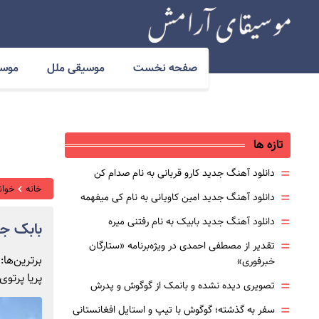
صفحه نخست
موسیقی ملل
موسی
تازه ها
=
دانلود آهنگ جدید کارو قربانی به نام صدام کن
خانه
خوانن
=
دانلود آهنگ جدید امین کاویانی به نام کی میفهمه
=
دانلود آهنگ جدید بابیک به نام رفتنی میره
بابک جه
=
تقدیر از مصطفی احمدی در ویژه‌برنامه «ستارگان
برترین‌ها
خبرفوری»
پریا پرتوی 
=
تصویری دیده نشده و بانمک از گوگوش و پدرش
=
سفر به گذشته؛ گوگوش با تیپ و استایل افغانستانی