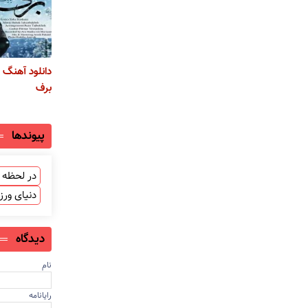
دانلود آهنگ
برف
پیوندها
در لحظه ب
دنیای ور
دیدگاه
نام
رایانامه