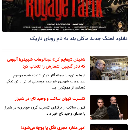
دانلود آهنگ جدید ماکان بند به نام رویای تاریک
شنیدن «رهایم کن» عبدالوهاب شهیدی؛ آلبومی
که نادر گلچین اشعارش را انتخاب کرد
«رهایم کن» از جمله آثار کمتر شنیده شده مرحوم
عبدالوهاب شهیدی خواننده موسیقی ایرانی با نوازندگی
تعدادی از مهم‌ترین و…
کنسرت کیوان ساکت و وحید تاج در شیراز
کیوان ساکت از برگزاری کنسرت گروه «وزیری» در شیراز
با صدای وحید تاج خبر داد.
امیر مقاره مجری «گل یا پوچ» می‌شود!