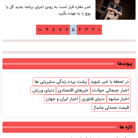
امیر مقاره قرار است به زودی اجرای برنامه جدید گل یا
پوچ را به عهده بگیرد.
۱۰
۹
۸
۷
۶
۵
۴
۳
۲
۱
پیوندها
در لحظه با خبر شوید
پشت پرده زندگی سلبریتی ها
اخبار جنجالی حوادث
خبرهای اقتصادی
دنیای ورزش
اخبار مشهد
دنیای فناوری
اخبار ایران و جهان
قیمت صندلی ماساژ
تازه ها