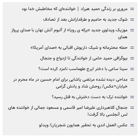
=
مروری بر زندگی حمید هیراد | خواننده‌ای که مخاطبش خدا بود
=
شوک جدید به حامیم و طرفدارانش بعد از تصادف
=
موزیک ویدئوی جدید «برکه ی رویا» از آلبوم آتش نهان با صدای پرواز
همای
=
حمله محترمانه و شیک داریوش اقبالی به «صدای آمریکا»
=
بیوگرافی حمید حامی از خوانندگی تا ازدواج و جنجال
=
سینا ساعی با دختر ایرج طهماسب نامزد کرده است؟
=
مداحی دیده نشده مرتضی پاشایی برای امام حسین در ماه محرم در
خیابان+عکس/ روحش شاد و یادش گرامی
=
خواننده ترک به دست دخترش به قتل رسید؟
=
جنجال کلاهبرداری علیرضا امیر قاسمی و مسعود جمالی از خواننده های
لس آنجلسی بالا گرفت!
=
عکس العمل اندی به تحقیر همایون شجریان/ ویدئو