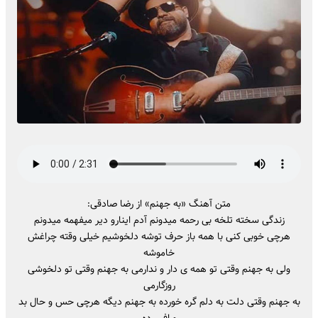
متن آهنگ «به جهنم» از رضا صادقی:
زندگی سخته تلخه بی رحمه میدونم آدم اینارو دیر میفهمه میدونم
هرچی خوبی کنی با همه باز حرف توشه دلخوشیم خیلی وقته چراغش
خاموشه
وﻟﻰ ﺑﻪ ﺟﻬﻨﻢ وﻗﺘﻰ ﺗﻮ ﻫﻤﻪ ی دار و ﻧﺪارﻣﻰ ﺑﻪ ﺟﻬﻨﻢ وﻗﺘﻰ ﺗﻮ دﻟﺨﻮﺷﻰ
روزﮔﺎرﻣﻰ
ﺑﻪ ﺟﻬﻨﻢ وﻗﺘﻰ دﻟﺖ ﺑﻪ دﻟﻢ ﮔﺮه ﺧﻮرده ﺑﻪ ﺟﻬﻨﻢ دﻳﮕﻪ ﻫﺮﭼﻰ ﺣﺲ و ﺣﺎل ﺑﺪ
و اﻓﺴﺮده