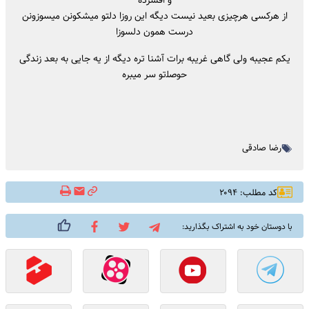
از ﻫﺮﻛﺴﻰ ﻫﺮﭼﻴﺰی ﺑﻌﻴﺪ ﻧﻴﺴﺖ دﻳﮕﻪ اﻳﻦ روزا دﻟﺘﻮ ﻣﻴﺸﻜﻮﻧﻦ ﻣﻴﺴﻮزوﻧﻦ
درﺳﺖ ﻫﻤﻮن دﻟﺴﻮزا
ﻳﻜﻢ ﻋﺠﻴﺒﻪ وﻟﻰ ﮔﺎﻫﻰ ﻏﺮﻳﺒﻪ ﺑﺮات آﺷﻨﺎ ﺗﺮه دﻳﮕﻪ از ﻳﻪ ﺟﺎﻳﻰ ﺑﻪ ﺑﻌﺪ زﻧﺪﮔﻰ
ﺣﻮﺻﻠﺗﻮ ﺳﺮ ﻣﻴﺒﺮه
رضا صادقی
کد مطلب: ۲۰۹۴
با دوستان خود به اشتراک بگذارید: