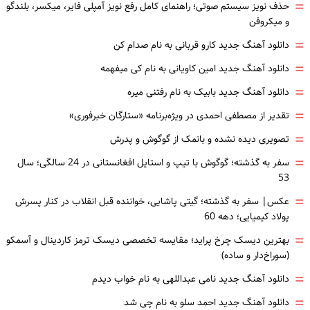
=
حذف نویز سیستم صوتی؛ راهنمای کامل رفع نویز آمپلی فایر، میکسر، بلندگو
و میکروفن
=
دانلود آهنگ جدید کارو قربانی به نام صدام کن
=
دانلود آهنگ جدید امین کاویانی به نام کی میفهمه
=
دانلود آهنگ جدید بابیک به نام رفتنی میره
=
تقدیر از مصطفی احمدی در ویژه‌برنامه «ستارگان خبرفوری»
=
تصویری دیده نشده و بانمک از گوگوش و پدرش
=
سفر به گذشته؛ گوگوش با تیپ و استایل افغانستانی در 24 سالگی؛ سال
53
=
عکس| سفر به گذشته؛ گیتی پاشایی، خواننده قبل انقلاب در کنار پسرش
پولاد کیمیایی؛ دهه 60
=
بهترین دیسک چرخ پراید؛ مقایسه تخصصی دیسک ترمز کاردینال و آسمکو
(سوراخ‌دار و ساده)
=
دانلود آهنگ جدید نامی عبداللهی به نام خواب دیدم
=
دانلود آهنگ جدید احمد سلو به نام چی شد