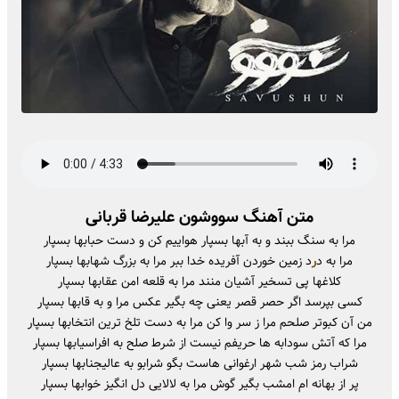
متن آهنگ سووشون علیرضا قربانی
مرا به سنگ ببند و به آبها بسپار هواییم کن و دست حبابها بسپار
مرا به د
ر
د زمین خوردن آفریده خدا ببر مرا به بزرگ شهابها بسپار
کلاغها پی تسخیر آشیان منند مرا به قلعه امن عقابها بسپار
کسی بپرسد اگر حصر قصر یعنی چه بگیر عکس مرا و به قابها بسپار
من آن کبوتر صلحم مرا ز سر وا کن مرا به دست تلخ ترین انتخابها بسپار
مرا که آتش سودابه ها حریفم نیست از شرط صلح به افراسیابها بسپار
شراب رمز شب شهر ارغوانی هاست بگو شرابو به عالیجنابها بسپار
پر از بهانه ام امشب بگیر گوش مرا به لالایی دل انگیز خوابها بسپار