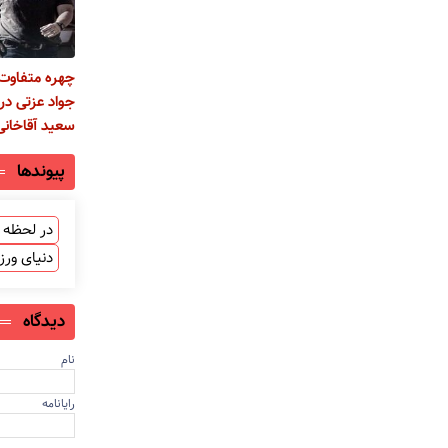
چهره متفاوت 
جواد عزتی در
سعید آقاخانی
پیوندها
در لحظه ب
دنیای ور
دیدگاه
نام
رایانامه