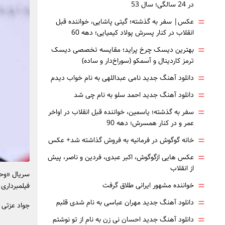
در 24 سالگی؛ سال 53
=
عکس| سفر به گذشته؛ گیتی پاشایی، خواننده قبل
انقلاب در کنار پسرش پولاد کیمیایی؛ دهه 60
=
بهترین دیسک چرخ پراید؛ مقایسه تخصصی دیسک
ترمز کاردینال و آسمکو (سوراخ‌دار و ساده)
=
دانلود آهنگ جدید نامی عبداللهی به نام خواب دیدم
=
دانلود آهنگ جدید احمد سلو به نام چی شد
=
سفر به گذشته؛ یاسمین، خواننده قبل انقلاب در اواخر
عمر و در کنار همسرش؛ دهه 90
=
خانه گوگوش در فرمانیه به فروش گذاشته شد+ عکس
=
عکس هایی ازگوگوش، اکبر عبدی، فردین و ناصر، پیش
از انقلاب
سریال «وحش
=
خواننده مشهور ایرانی طلاق گرفت
فیلمبرداری
=
دانلود آهنگ جدید مهران عباسی به نام شدی قلبم
جواد عزتی 
=
دانلود آهنگ جدید احسان نی زن به نام از تو نوشتم