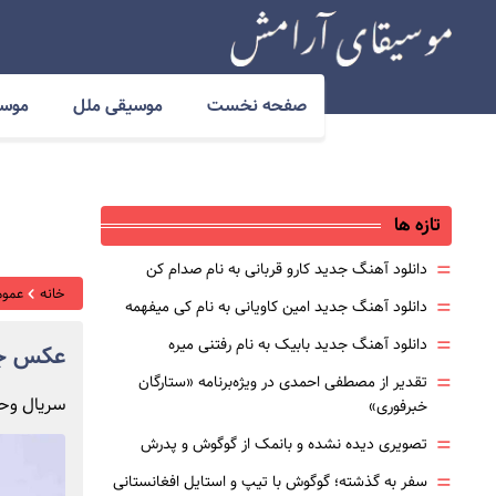
صفحه نخست
موسیقی ملل
موسی
تازه ها
=
دانلود آهنگ جدید کارو قربانی به نام صدام کن
خانه
عموم
=
دانلود آهنگ جدید امین کاویانی به نام کی میفهمه
=
دانلود آهنگ جدید بابیک به نام رفتنی میره
عکس جد
=
تقدیر از مصطفی احمدی در ویژه‌برنامه «ستارگان
سریال وحش
خبرفوری»
=
تصویری دیده نشده و بانمک از گوگوش و پدرش
=
سفر به گذشته؛ گوگوش با تیپ و استایل افغانستانی