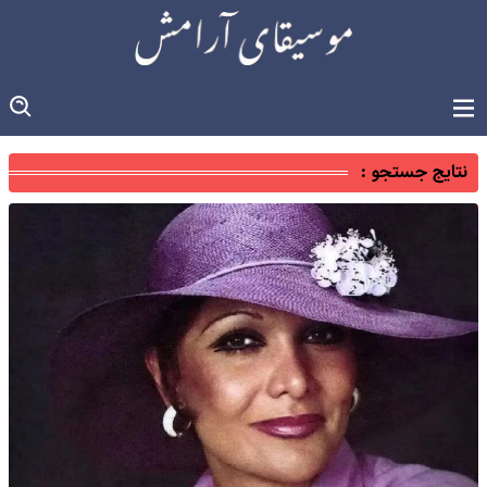
نتایج جستجو :