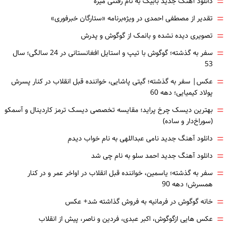
=
دانلود آهنگ جدید بابیک به نام رفتنی میره
=
تقدیر از مصطفی احمدی در ویژه‌برنامه «ستارگان خبرفوری»
=
تصویری دیده نشده و بانمک از گوگوش و پدرش
=
سفر به گذشته؛ گوگوش با تیپ و استایل افغانستانی در 24 سالگی؛ سال
53
=
عکس| سفر به گذشته؛ گیتی پاشایی، خواننده قبل انقلاب در کنار پسرش
پولاد کیمیایی؛ دهه 60
=
بهترین دیسک چرخ پراید؛ مقایسه تخصصی دیسک ترمز کاردینال و آسمکو
(سوراخ‌دار و ساده)
=
دانلود آهنگ جدید نامی عبداللهی به نام خواب دیدم
=
دانلود آهنگ جدید احمد سلو به نام چی شد
=
سفر به گذشته؛ یاسمین، خواننده قبل انقلاب در اواخر عمر و در کنار
همسرش؛ دهه 90
=
خانه گوگوش در فرمانیه به فروش گذاشته شد+ عکس
=
عکس هایی ازگوگوش، اکبر عبدی، فردین و ناصر، پیش از انقلاب