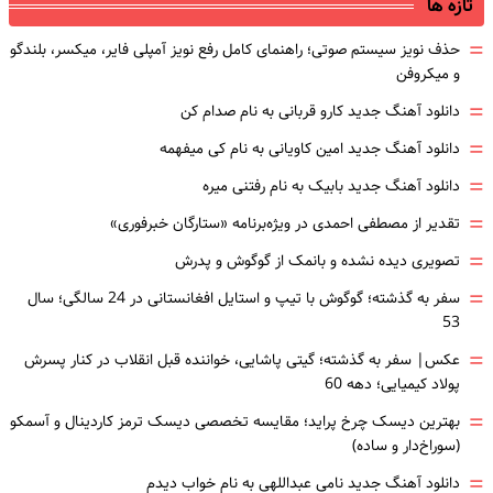
تازه ها
=
حذف نویز سیستم صوتی؛ راهنمای کامل رفع نویز آمپلی فایر، میکسر، بلندگو
و میکروفن
=
دانلود آهنگ جدید کارو قربانی به نام صدام کن
=
دانلود آهنگ جدید امین کاویانی به نام کی میفهمه
=
دانلود آهنگ جدید بابیک به نام رفتنی میره
=
تقدیر از مصطفی احمدی در ویژه‌برنامه «ستارگان خبرفوری»
=
تصویری دیده نشده و بانمک از گوگوش و پدرش
=
سفر به گذشته؛ گوگوش با تیپ و استایل افغانستانی در 24 سالگی؛ سال
53
=
عکس| سفر به گذشته؛ گیتی پاشایی، خواننده قبل انقلاب در کنار پسرش
پولاد کیمیایی؛ دهه 60
=
بهترین دیسک چرخ پراید؛ مقایسه تخصصی دیسک ترمز کاردینال و آسمکو
(سوراخ‌دار و ساده)
=
دانلود آهنگ جدید نامی عبداللهی به نام خواب دیدم