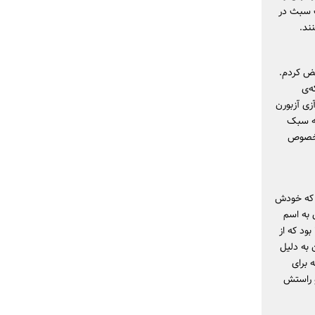
لک سبث در
ند.
بغض کردم.
رین شبکه‌ی
ه آزی آزبورن
چه سبک
ه‌خصوص
ا که خودش
 به اسم
ود که از
 قطعه، آزبورن به دلیل
اد مخدر و الکل از گروه «بلک سبث» اخراج شده بود و تا سال ۱۹۹۷ که برای
و راستش