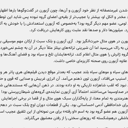
ن غیرمنصفانه از نظر خود آزبورن و آن‌ها، چون آزبورن در گفت‌وگوها بارها اظهار 
مخدر و الکل او، بیشتر یا عجیب‌تر از بقیه‌ی اعضای گروه نبوده پس شاید این توطئ
لومی، عضو مهم دیگر گروه بود؟ به‌خصوص که آزبورن استعدادش را با خودش به آلب
. میلیون‌ها دلار و صدها نقد مثبت روی کارهایش دریافت کرد.
بورن در هوی متال حیرت‌انگیز بود. آزی آزبورن و بلک سبث از ارکان مهم موسیقی بو
ه راک می‌رسید اما آن شیرینی ترانه‌های بیتلز مثلاً دیگر در آن به چشم نمی‌خورد.
گروه ژانرش را هوی متال اعلام کند، ترانه‌هایشان تلخ و سیاه بود و فضای آهنگ‌ها وه
علاوه آزبورن روی صحنه کاریزمای خاصی داشت.
‌های سیاه و موهای سیاه بلند عجیب که بعدتر موقع دیدن فیلم‌های هری پاتر هر
 اسنیپ می‌افتاد، آزبورن توی ذهنم می‌آمد. آن انرژی غریبش و صدایی که قوی و ح
 نبود که لقب شاهزاده تاریکی به او داده بودند. در ذهن آن‌هایی که مستندهایی ش
 صداوسیما می‌ساختند احتمالاً آزی آزبورن نماینده‌ی گروه‌های شیطان‌پرستی بود! ا
نرمندی به تمام معنا، از پایه‌گذاران سبک هوی متال و از قضا در برخی اجراهایش
زبورن هم عضو گروه بود به اسم «او رفته» برای من نمونه‌ای از این تلفیق عجیب است
اشقی درهم‌شکسته که روزهای سختی را از رفتن معشوق می‌گذراند.