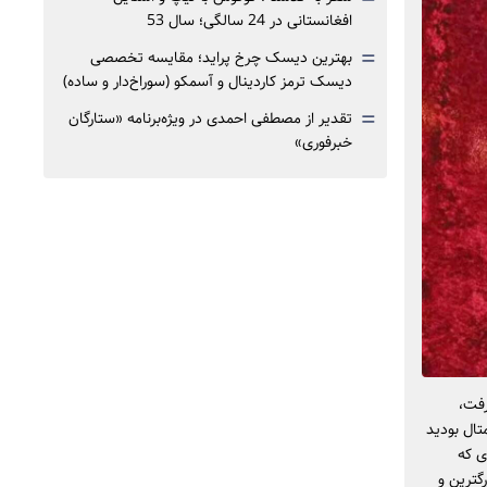
افغانستانی در 24 سالگی؛ سال 53
=
بهترین دیسک چرخ پراید؛ مقایسه تخصصی
دیسک ترمز کاردینال و آسمکو (سوراخ‌دار و ساده)
=
تقدیر از مصطفی احمدی در ویژه‌برنامه «ستارگان
خبرفوری»
رفت،
تال بودید
ی که
گترین و