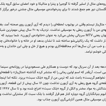
وه‌های متال از اسلیر گرفته تا گوجیرا و پنترا و متالیکا و خود اعضای سابق گروه ب
گلستان دور هم جمع شدند تا برای پدر‌خوانده‌ی موسیقی متال جشنی درخور برگزار کن
متال‌باز نیستم وقتی در یوتیوب لحظه‌ای را دیدم که آزی آزبورن روی صحنه آمد، 
اولین مواجهه‌ی من با آزبورن ربطی به موسیقی نداشت. نزدیک به ۲۰ سال پیش مهم‌ت
موسیقی جهان یعنی MTV سریالی پخش می‌کرد به عنوان «خانواده‌ی آزبورن». شما ببینید ک
ر داشت که یک رئالیتی‌شو ساخته شد تا نشان بدهد او در خانه و با خانواده‌اش 
د و خب من آن سال‌ها آدم محافظه‌کاری بودم و هیچ از خل و چلی این خاندان و ب
ی خوشم نیامد.
 دهه بعد از آن سریال بود که دوست و همکارم علی مسعودی‌نیا در روزنامه‌ی سینم
یبی است، آن‌قدر که اسم اولین رمانی را که منتشر کرده گذاشته «متال‌باز» با قطعه‌ای
نخواهم گریست» باعث شد که ترس من از گروه «بلک سبث» بریزد. نکته اما اینجا ب
قضا این قطعه‌ی گروه هیچ ربطی به آزی آزبورن نداشت چون ۱۶ سال پیش از این
اعتیاد وحشتناکش به مو
وم بنیانگذاران گروه دوباره کنار هم قرار گرفتند با بلک سبث کار مشترکی نداشت 
ران موسیقی متال همین آنارشی‌گری آزبورن جذاب بود.