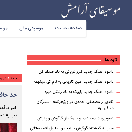
صفحه نخست
موسیقی ملل
موسی
تازه ها
=
دانلود آهنگ جدید کارو قربانی به نام صدام کن
خانه
عموم
=
دانلود آهنگ جدید امین کاویانی به نام کی میفهمه
=
دانلود آهنگ جدید بابیک به نام رفتنی میره
خداحافظ
=
تقدیر از مصطفی احمدی در ویژه‌برنامه «ستارگان
خبر درگذش
خبرفوری»
دنیا رفت، 
=
تصویری دیده نشده و بانمک از گوگوش و پدرش
=
سفر به گذشته؛ گوگوش با تیپ و استایل افغانستانی