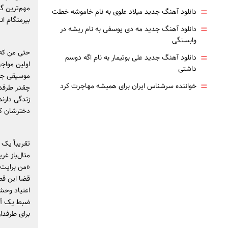
مهم‌ترین گر
=
دانلود آهنگ جدید میلاد علوی به نام خاموشه خطت
بیرمنگام ان
=
دانلود آهنگ جدید مه دی یوسفی به نام ریشه در
وابستگی
حتی من که 
=
دانلود آهنگ جدید علی بوتیمار به نام اگه دوسم
داشتی
=
خواننده سرشناس ایران برای همیشه مهاجرت کرد
چقدر طرفدا
زندگی دارن
دخترشان کل
تقریباً یک
متال‌باز غر
«من برایت 
ضبط یک آلب
برای طرفدا