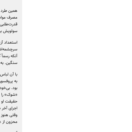
همین طرد شد
مصرف مواد 
قدرت‌طلبی 
سولویش برد
استعداد آز
سرچشمه‌اش ب
آنکه رسماً 
سنگین. به 
با آن لباس
به پروفسور
بود. بی‌خود
«شوک» را در
حقیقت او ه
وقتی هنوز آ
محزون از ع