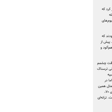
کرد که
ه
وم‌های
دند که
 پیش از
م‌آلود و
 وقت چشمم
تی ترسناک
بیه
ما در
 مثل همین
اجرای آخر برای خداحافظی آدمی احساساتی بود. یکی از قطعات دوران اوج بلک سبث در دهه‌ی ۷۰،
. ترانه‌ای