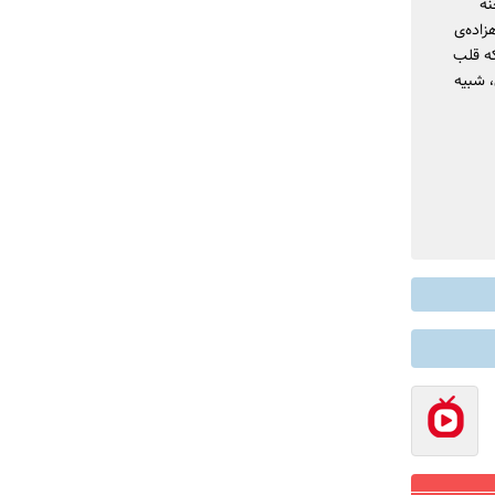
نه
زاده‌ی
که قلب
، شبیه