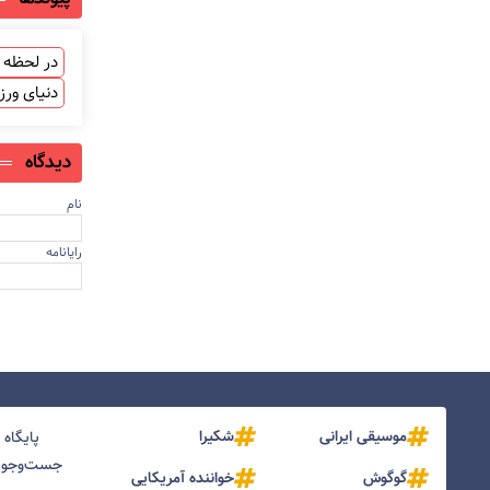
در لحظه ب
دنیای ور
دیدگاه
نام
رایانامه
موسیقی ایرانی
شکیرا
پایگاه
جست‌و‌جو و
گوگوش
خواننده آمریکایی