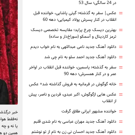
در 24 سالگی؛ سال 53
=
عکس| سفر به گذشته؛ گیتی پاشایی، خواننده قبل
انقلاب در کنار پسرش پولاد کیمیایی؛ دهه 60
=
بهترین دیسک چرخ پراید؛ مقایسه تخصصی دیسک
ترمز کاردینال و آسمکو (سوراخ‌دار و ساده)
=
دانلود آهنگ جدید نامی عبداللهی به نام خواب دیدم
=
دانلود آهنگ جدید احمد سلو به نام چی شد
=
سفر به گذشته؛ یاسمین، خواننده قبل انقلاب در اواخر
عمر و در کنار همسرش؛ دهه 90
=
خانه گوگوش در فرمانیه به فروش گذاشته شد+ عکس
=
عکس هایی ازگوگوش، اکبر عبدی، فردین و ناصر، پیش
از انقلاب
=
خواننده مشهور ایرانی طلاق گرفت
خبر درگذشت 
نه‌فقط هواد
=
دانلود آهنگ جدید مهران عباسی به نام شدی قلبم
یا نه و چه
=
دانلود آهنگ جدید احسان نی زن به نام از تو نوشتم
همین دو هف