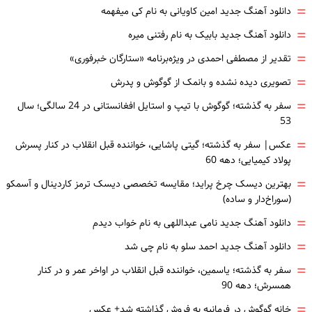
=
دانلود آهنگ جدید امین کاویانی به نام کی میفهمه
=
دانلود آهنگ جدید بابیک به نام رفتنی میره
=
تقدیر از مصطفی احمدی در ویژه‌برنامه «ستارگان خبرفوری»
=
تصویری دیده نشده و بانمک از گوگوش و پدرش
=
سفر به گذشته؛ گوگوش با تیپ و استایل افغانستانی در 24 سالگی؛ سال
53
=
عکس| سفر به گذشته؛ گیتی پاشایی، خواننده قبل انقلاب در کنار پسرش
پولاد کیمیایی؛ دهه 60
=
بهترین دیسک چرخ پراید؛ مقایسه تخصصی دیسک ترمز کاردینال و آسمکو
(سوراخ‌دار و ساده)
=
دانلود آهنگ جدید نامی عبداللهی به نام خواب دیدم
=
دانلود آهنگ جدید احمد سلو به نام چی شد
=
سفر به گذشته؛ یاسمین، خواننده قبل انقلاب در اواخر عمر و در کنار
همسرش؛ دهه 90
=
خانه گوگوش در فرمانیه به فروش گذاشته شد+ عکس