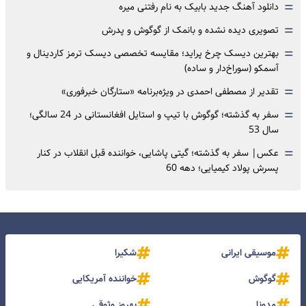
=
دانلود آهنگ جدید بابیک به نام رفتنی میره
=
تصویری دیده نشده و بانمک از گوگوش و پدرش
=
بهترین دیسک چرخ پراید؛ مقایسه تخصصی دیسک ترمز کاردینال و
آسمکو (سوراخ‌دار و ساده)
=
تقدیر از مصطفی احمدی در ویژه‌برنامه «ستارگان خبرفوری»
=
سفر به گذشته؛ گوگوش با تیپ و استایل افغانستانی در 24 سالگی؛
سال 53
=
عکس| سفر به گذشته؛ گیتی پاشایی، خواننده قبل انقلاب در کنار
پسرش پولاد کیمیایی؛ دهه 60
موسیقی ایرانی
شکیرا
گوگوش
خواننده آمریکایی
مدونا
بهروز وثوقی