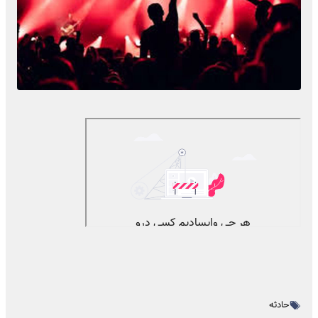
حادثه