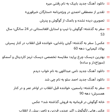
=
دانلود آهنگ جدید بابیک به نام رفتنی میره
=
تقدیر از مصطفی احمدی در ویژه‌برنامه «ستارگان خبرفوری»
=
تصویری دیده نشده و بانمک از گوگوش و پدرش
=
سفر به گذشته؛ گوگوش با تیپ و استایل افغانستانی در 24 سالگی؛ سال
53
=
عکس| سفر به گذشته؛ گیتی پاشایی، خواننده قبل انقلاب در کنار پسرش
پولاد کیمیایی؛ دهه 60
=
بهترین دیسک چرخ پراید؛ مقایسه تخصصی دیسک ترمز کاردینال و آسمکو
(سوراخ‌دار و ساده)
=
دانلود آهنگ جدید نامی عبداللهی به نام خواب دیدم
=
دانلود آهنگ جدید احمد سلو به نام چی شد
=
سفر به گذشته؛ یاسمین، خواننده قبل انقلاب در اواخر عمر و در کنار
همسرش؛ دهه 90
=
خانه گوگوش در فرمانیه به فروش گذاشته شد+ عکس
=
عکس هایی ازگوگوش، اکبر عبدی، فردین و ناصر، پیش از انقلاب