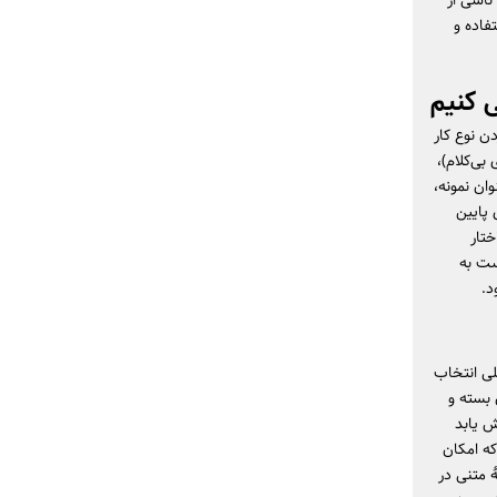
ناشی از
فاده و
 کنیم
ن نوع کار
بی‌کلام)،
‌های زمانی 25–50 دقیقه‌ای. به‌عنوان نمونه،
ا فرکانس‌های پایین
ختار
ست به
د.
لی انتخاب
 بسته و
کاهش یابد
که امکان
ٔ متنی در