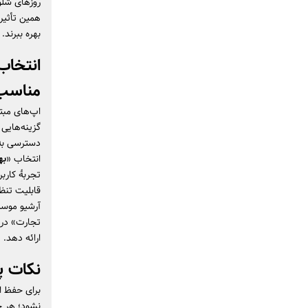
روزهای شلو
همین تأثیر 
بهره ببرند.
انتخاب
مناسب
اپ‌های مبت
گزینه‌هایی 
دسترسی به 
انتخاب «
به
تجربهٔ کارب
قابلیت تنظی
آرشیو موسی
تجارت» در ب
ارائه دهد.
نکات پ
برای حفظ ا
نشود؛ هر چ