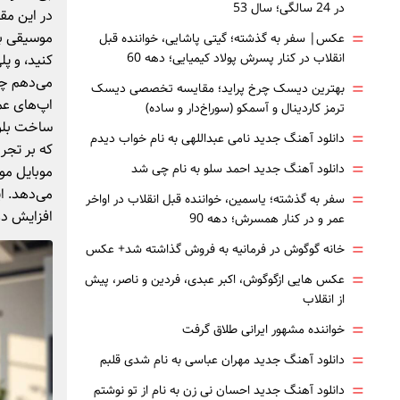
در 24 سالگی؛ سال 53
در این مقا
=
موسیقی بی
عکس| سفر به گذشته؛ گیتی پاشایی، خواننده قبل
انقلاب در کنار پسرش پولاد کیمیایی؛ دهه 60
کنید، و پل
می‌دهم چه
=
بهترین دیسک چرخ پراید؛ مقایسه تخصصی دیسک
اپ‌های عمو
ترمز کاردینال و آسمکو (سوراخ‌دار و ساده)
ساخت بلوک
=
دانلود آهنگ جدید نامی عبداللهی به نام خواب دیدم
که بر تجرب
=
دانلود آهنگ جدید احمد سلو به نام چی شد
موبایل موس
می‌دهد. ا
=
سفر به گذشته؛ یاسمین، خواننده قبل انقلاب در اواخر
افزایش ده
عمر و در کنار همسرش؛ دهه 90
=
خانه گوگوش در فرمانیه به فروش گذاشته شد+ عکس
=
عکس هایی ازگوگوش، اکبر عبدی، فردین و ناصر، پیش
از انقلاب
=
خواننده مشهور ایرانی طلاق گرفت
=
دانلود آهنگ جدید مهران عباسی به نام شدی قلبم
=
دانلود آهنگ جدید احسان نی زن به نام از تو نوشتم