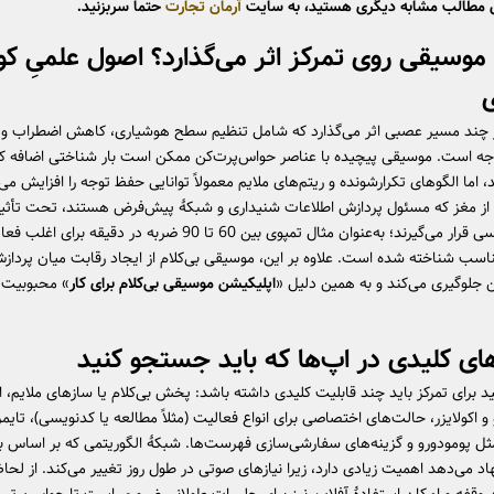
ال مطالب مشابه دیگری هستید، به سایت
آرمان تجارت
حتما سربزنید.
موسیقی روی تمرکز اثر می‌گذارد؟ اصول علمیِ کوت
ی
چند مسیر عصبی اثر می‌گذارد که شامل تنظیم سطح هوشیاری، کاهش اضطراب و ت
جه است. موسیقی پیچیده با عناصر حواس‌پرت‌کن ممکن است بار شناختی اضافه کند
، اما الگوهای تکرارشونده و ریتم‌های ملایم معمولاً توانایی حفظ توجه را افزایش می
ز مغز که مسئول پردازش اطلاعات شنیداری و شبکهٔ پیش‌فرض هستند، تحت تأثیر 
طیف فرکانسی قرار می‌گیرند؛ به‌عنوان مثال تمپوی بین 60 تا 90 ضربه در دقیقه 
سب شناخته شده است. علاوه بر این، موسیقی بی‌کلام از ایجاد رقابت میان پردازش
 جلوگیری می‌کند و به همین دلیل «
اپلیکیشن موسیقی بی‌کلام برای کار
» محبوبیت ی
های کلیدی در اپ‌ها که باید جستجو کنید
 برای تمرکز باید چند قابلیت کلیدی داشته باشد: پخش بی‌کلام یا سازهای ملایم، 
و اکولایزر، حالت‌های اختصاصی برای انواع فعالیت (مثلاً مطالعه یا کدنویسی)، تایمر
ل پومودورو و گزینه‌های سفارشی‌سازی فهرست‌ها. شبکهٔ الگوریتمی که بر اساس با
اد می‌دهد اهمیت زیادی دارد، زیرا نیازهای صوتی در طول روز تغییر می‌کند. از لحا