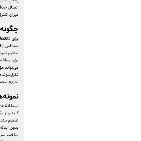
پخش بدون و
اتصال حذف 
میزان کنتر
چگونه
برای «
انتخا
شناختی (خوا
می‌تواند مؤ
تکرارشونده
تدریج مجمو
نمونه‌ه
استفادهٔ ع
کنید و از 
بدون اینکه
ساخت سریع پ