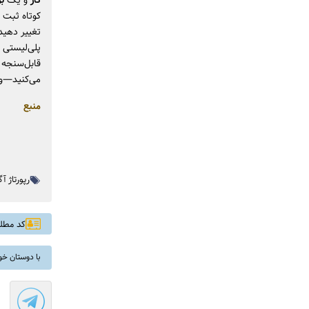
کار
و یک
بر
تغییر دهید 
پلی‌لیستی 
قابل‌سنجه 
می‌کنید—و 
منبع
رپورتاژ آ
کد مطلب: 
با دوستان خو