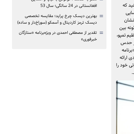
نید که
افغانستانی در 24 سالگی؛ سال 53
سایی
=
بهترین دیسک چرخ پراید؛ مقایسه تخصصی
 نشان
دیسک ترمز کاردینال و آسمکو (سوراخ‌دار و ساده)
ونه بین
=
تقدیر از مصطفی احمدی در ویژه‌برنامه «ستارگان
ظیم تمپو،
خبرفوری»
بر حدس
برنامه
ی ارائه
تی خود را
.