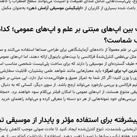
غ، پلی‌لیست‌هایی شامل صدای طبیعت و امبینت می‌توانند سطح اضطراب را کاه
باعث شده بسیاری از کاربران از «
اپلیکیشن موسیقی آرامش ذهن
» به‌عنوان مکمل تم
 بین اپ‌های مبتنی بر علم و اپ‌های عمومی؛ کدا
 شماست؟
نی بر علم معمولاً از داده‌های آزمایشگاهی برای طراحی صداها استفاده می‌کنند و
مثل بی‌نظمی کنترل‌شدهٔ فرکانسی یا بیت‌های باینورال ارائه دهند، اما اپ‌های عموم
طیف گسترده‌ای از موسیقی را دارند که برای ساخت پلی‌لیست شخصی مناسب اس
ترین اپ برای تمرکز
» باید معیارهایی مانند شواهد علمی پشتیبان، قابلیت سفارشی‌
ری را وزن کنید؛ اگر کار شما به تمرکز عمیق و طولانی‌مدت نیاز دارد، اپی مبتنی بر شوا
م فرکانس و بررسی بازخورد می‌تواند ارجح باشد. از سوی دیگر، کسانی که به دنبال 
قی متنوع هستند، از اپ‌های عمومی با امکان فیلتر بی‌کلام سود خواهند برد. «مجله
ررسی‌های خود نمونه‌هایی از هر دو دسته را معرفی کرده و می‌تواند راهنمای خرید
یشرفته برای استفاده مؤثر و پایدار از موسیقی تم
ثربخشی بلندمدت، تنوع کنترل‌شده ایجاد کنید تا عادت صوتی موجب کاهش پاس
ند هفته ترکیب سازها یا تمپو را تغییر دهید. استفاده از یادداشت کوتاه پس از ه