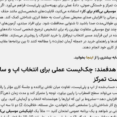
یت تمرکز و خستگی صوتی، دادهٔ عملی برای بهینه‌سازی پلی‌لیست فراهم می‌آورد. اگر ا
موسیقی بی‌کلام برای کار
» استفاده می‌کنید، قابلیت‌های شخصی‌سازی مانند حذف
ی میانی یا افزایش صدای محیطی ممکن است به حفظ انرژی شناختی کمک کند. هم
ا چند نوع موسیقی متفاوت بهترین راه برای تشخیص ترجیح شخصی است؛ داده‌های
ه در این فرآیند مسیر انتخاب نرم‌افزار یا خرید اشتراک را روشن‌تر می‌سازند. علاقه‌
قدها و راهنمای خرید در «مجله آرمان تجارت» را مطالعه کنند تا بین برنامه‌ها مقایس
از کاری خود انجام دهند.
به بیشتری را از
اینجا
بخوانید.
دفمند: چک‌لیست عملی برای انتخاب اپ و س
ست تمرکز
حساب‌شده از اپ و پلی‌لیست، تفاوت میان تلاش پراکنده و جلسهٔ کاری مؤثر را رقم
 می‌تواند سطح اضطراب را پایین بیاورد، توجه را متمرکز کند و مدت زمان ذهن‌آگ
افزایش دهد—مشروط بر این که ابزارها را هوشمندانه انتخاب و آزمایش کنید. برای 
عملی: 1) نوع کار شناختی‌تان را مشخص کنید (خواندن، حل مسئله
ی بر شواهد و یک برنامه عمومی امتحان کنید — مثلاً یک
اپلیکیشن موسیقی بی‌کل