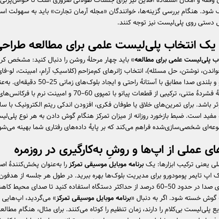
قفه و امکان استفادهٔ آفلاین نیز برای جلسات طولانی ضروری است تا حواس‌پرتی 
شود. هنگام بررسی گزینه‌ها، خوانندگان «مجله آرمان تجارت» باید به سهولت است
ل دستی روی پلی‌لیست نیز توجه کنند.
 یک
انتخاب پلی‌لیست علمی برای مطالعه
طراحی
ب پلی‌لیست علمی برای مطالعه
» باید چهار مرحلهٔ روشن را دنبال کنید: مشخص کرد
ندن، نوشتن، حل مسئله)، انتخاب ژانرهای کم‌مزاحم (کلاسیکِ آرام، امبینت، لو-فای 
تنظیم تمپو و بلندی صدا مطابق با آستانهٔ راحتی و ایجاد بلوک
برای مطالعهٔ فشردهٔ متنی، ترکیبی از قطعات پیانو با تمپوی 60–70 و امبینت نرم ب
ثر باشد. برای تمرین‌های خلاق یا طوفان فکری، افزودن اندکی ریتم الکترونیک با سا
 مفید است. ضبط بازخورد روزانه از میزان تمرکز هنگام گوش دادن به هر نوع پلی‌لی
عه‌ای شخصی‌سازی‌شده فراهم می‌کند که بر پایهٔ داده‌های رفتاری شما بهینه می‌شو
ای عملی از اپ‌ها و روشِ به‌کارگیری در روزمره
ملی یعنی ترکیب ابزارها: یک
برنامه موبایل موسیقی تمرکز
را به‌عنوان پخش‌کنندهٔ اص
یک اپ تایمر پومودورو برای مدیریت بلوک‌ها بهره ببرید. در طول هر جلسه از هدفون
تنظیم بلندی صدا در حدود 50–60 درصد از حداکثر دستگاه استفاده کنید تا صدای محیط 
 گوش خسته شود. اگر به دنبال «
برنامه موبایل موسیقی تمرکز
» می‌گردید، اپ‌هایی 
لی‌لیست بی‌کلام را دارند، زمان تنظیم را کوتاه می‌کنند. برای مثال، هنگام مطالعه