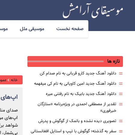
صفحه نخست
موسیقی ملل
موسی
تازه ها
=
دانلود آهنگ جدید کارو قربانی به نام صدام کن
خانه
عموم
=
دانلود آهنگ جدید امین کاویانی به نام کی میفهمه
=
دانلود آهنگ جدید بابیک به نام رفتنی میره
اپ‌های 
=
تقدیر از مصطفی احمدی در ویژه‌برنامه «ستارگان
صدای مناس
خبرفوری»
اپ‌های مو
=
تصویری دیده نشده و بانمک از گوگوش و پدرش
شواهد برا
=
سفر به گذشته؛ گوگوش با تیپ و استایل افغانستانی
بی‌شمار، 