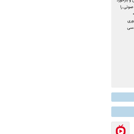
یقه‌ای آزمایش و بازخورد
م کنید و 5) هر 2–4 هفته ترکیب صوتی را
وری
دسی