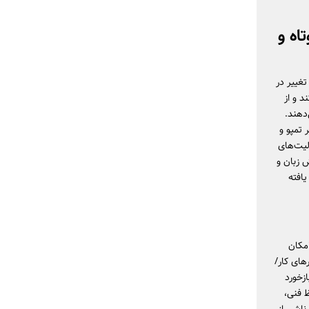
اه و
غییر در
 و از
‌دهند.
تمپو و
برای اغلب فعالیت‌های
 زبان و
افته
امکان
های کار/
زخورد
ظ فنی،