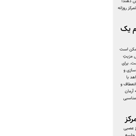
ش دهند؛
رکز روزانه
م یک
 ممکن است
ی مزیتِ
ت. برای
سازی و
هد با
انعطاف و
 آرمان
 مناسبی
رکز
خ عصبی
ر جلسه