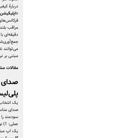
دربارهٔ کیف
«
اپلیکیشن 
فرکانس‌ها
دقیقه‌ای ب
جمع‌آوری‌شد
می‌توانند ن
مبتنی بر نی
مقالات مشا
صدای ه
پلی‌لی
یک انتخاب 
صدای مناسب
سودمند را 
یک اپ مبتن