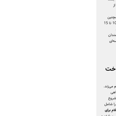
ز
چنین
مراقب بلندی طولانی‌مدت صدا باشید تا شنوایی محافظت شود. برای افراد مبتدی، آزمون‌های 10 تا 15
مندان
ه‌ای
اخت
 می‌زند.
اهی
شروع
، خلاقیت)، 2) دو تا سه اپ را شامل
ام برای