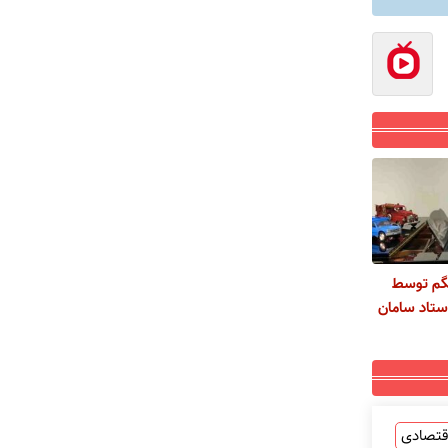
گم توسط
استاد سامان
قتصادی