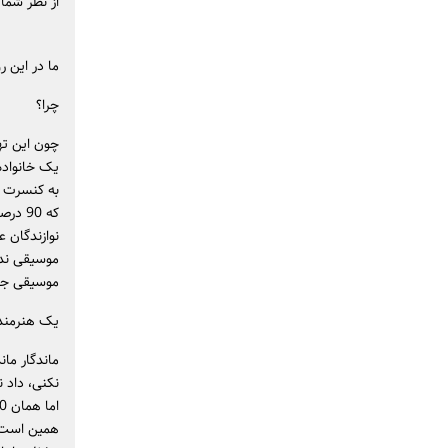
از نظر شما
ما در این ر
چرا؟
چون این ته
به کنسرت نم
که 90
نوازندگان ع
موسیقی ندا
موسیقی جدی
یک هنرمند 
ماندگار ما