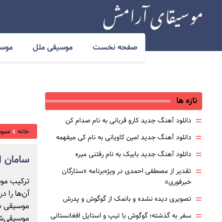
صفحه نخست
موسیقی ملل
موسی
تازه ها
=
دانلود آهنگ جدید کارو قربانی به نام صدام کن
خانه
عموم
=
دانلود آهنگ جدید امین کاویانی به نام کی میفهمه
=
دانلود آهنگ جدید بابیک به نام رفتنی میره
سامان 
=
تقدیر از مصطفی احمدی در ویژه‌برنامه «ستارگان
ترکیب موسی
خبرفوری»
آن‌ها را 
=
تصویری دیده نشده و بانمک از گوگوش و پدرش
موسیقی به
=
سفر به گذشته؛ گوگوش با تیپ و استایل افغانستانی
موسیقی‌شا