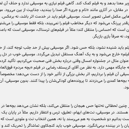
ویر معنا بدهد و به فیلم کمک کند. گاهی فیلم نیازی به موسیقی ندارد و حذف آن لط
ا در مقابل، در آثاری مانند «تام و جری» اگر صدا را ببندید، جذابیت از بین می‌رود. 
هایی مکمل اصلی تصویر است. موسیقی فیلم باید در خدمت اثر باشد، نه برعکس. 
قدر پررنگ می‌شود که دیگر مخاطب فیلم را نمی‌بیند، بلکه فقط موسیقی را می‌شن
 است که احساس را منتقل کند؛ مثلاً در فیلم‌های ترسناک، موسیقی است که باعث
 نه صرفاً بازی بازیگر.
م باید شنیده نشود، بلکه حس شود. اگر موسیقی بیش از حد جلب توجه کند، از ح
یلم» خارج می‌شود و به یک آهنگ مستقل تبدیل می‌گردد. موسیقی خوب در دل ر
‌عنوان مثال در جشنواره امسال وقتی درباره‌ بخش فنی صحبت می‌کردیم، تأکید کردم
جایگاه مهمی دارد. به نظر من آقای کریستف رضایی در فیلم «بچه مردم» فوق‌العاده
سیقی آن فیلم را برداریم، اثر بخش بزرگی از تأثیر خود را از دست می‌دهد؛ مخصوصاً 
بچه‌ها کمدی را می‌دزدند تا پرونده‌های کودکی‌شان را پیدا کنند. بدون موسیقی، آ
د.
چنین لحظاتی نه‌تنها حس هیجان را منتقل می‌کند، بلکه نشان می‌دهد بچه‌ها در ح
ستند. در موسیقی، نت‌های ایهام، تعلیق، ترس و انتظار داریم. مثلاً در پایان یک 
است بدانیم دو شخصیت به هم می‌رسند یا نه، همین انتخاب نت و ملودی است ک
ایان را در بیننده برمی‌انگیزد. موسیقی خوب باید کنجکاوی تماشاگر را تحریک کند و او