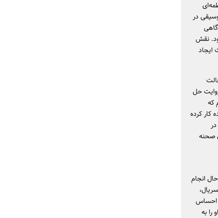
مه‌ای
موسیقی در
گاهی
ود. نقش
 ایجاد
الت
وایت حل
 که
 کار کرده
در
ن صحنه
ال انجام
سریال،
ه احساس
 را به