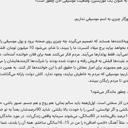
 به عنوان یک موزیسین، وضعیت موسیقی الان چطور است؟
وزگار چیزی به اسم موسیقی نداریم.
یه‌کننده‌ها هستند که تصمیم می‌گیرند چه چیزی روی صحنه برود و پول موسیقی را 
یک خانواده بخواهد بیاید برج میلاد کنسرت ما را ببیند، با شام، می
ی‌آید، فقط پولدار‌ها می‌آیند. مردم فکر می‌کنند همه برای فلان خواننده آمده‌اند، 
 درصد بلیت‌ها قبلش به فروش رفته و دعوت شده بودند یا شرکت‌ها کارمند‌هایشان را می‌
زیز هم مجبورند برای امرار معاش با حقوق کم با این خواننده‌ها کار کنند. به همین د
ریم؛ موسیقی که مردم به خاطرش بیایند، وجود ندارد. کاش دولت یارانه می‌گذاشت
 تا مردم رایگان ببینند.
چطور ماندگار می‌شود؟
ندن کار سختی است. اول‌ازهمه باید سالم بمانی؛ هم روح و هم جسم. صبور باشی،
نکنی، داد نکشی و اگر توانستی، کسی را با خودت بالا بکشی. شاید 90در
اما همان 10درصد باقی‌مانده در 80سالگی، می‌شوند سرمایه‌ واقعی زندگی‌ات. در مورد ماند
همین است. مثلاً آهنگ «لامپ اضافی» را من در 15، 16‌سالگی ساختم. همه آن را بلدند،