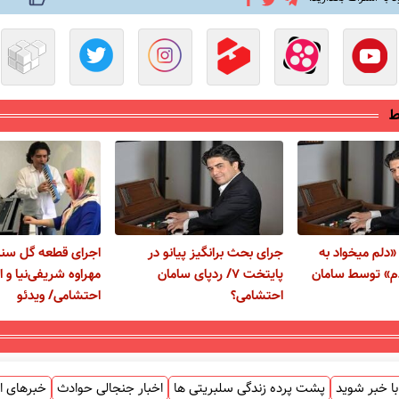
ط
«دلم میخواد به
جرای بحث‌ برانگیز پیانو در
اجرای قطعه گل سن
دم» توسط سامان
پایتخت ۷/ ردپای سامان
مهراوه شریفی‌نیا و 
احتشامی؟
احتشامی/ ویدئو
ا خبر شوید
پشت پرده زندگی سلبریتی ها
اخبار جنجالی حوادث
خبرهای ا