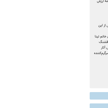
شه ارزش
از این
انم تینا
ی قشنگ
آثار
گرم‌کننده