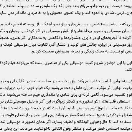
ا پیوند درست این دو، جادو می‌آفریند؛ جایی که یک ملودی ساده می‌تواند لحظه‌ای کوت
ان، ترس، شادی یا اندوه کند و یک تصویر معمولی را به خاطره‌ای ماندگار بدل سازد
ی که با سامان احتشامی، موسیقی‌دان، نوازنده و آهنگ‌ساز برجسته انجام داده‌ایم، 
 میان موسیقی و تصویر پرداخته‌ایم؛ از نقش موسیقی در آثار کودک و نوجوان و تأثی
فته تا تجربه‌های او در داوری جشنواره‌ها و نگاهش به ماندگاری آثار هنری. همچنی
ز موسیقی در ایران، چالش‌های تولید و انتشار آثار، تفاوت میان موسیقی کودک و 
صی او نسبت به سبک زندگی و تجربه هنری‌اش صحبت کردیم.
اول با این موضوع شروع کنیم؛ موسیقی یکی از عناصری است که می‌تواند فیلم کودک
کند.
ی به‌تنهایی فیلم را جذاب نمی‌کند. بازی خوب، نور مناسب، تصویر، کارگردانی و بازی
فیت نهایی اثر مؤثرند. هزاران عامل باعث می‌شود یک فیلم خوب از آب دربیاید. 
نوع تقسیم می‌شود. گاهی ترانه‌ای برای شادی یا ماندگاری فیلم ساخته می‌شود؛ مانند
 «سلطان قلب‌ها»، «لاو استوری» و «دکتر ژیواگو». این آثار به‌دلیل موسیقی‌شان در
گار شده‌اند. اما نوع دوم موسیقی فیلم، آن است که در خدمت روایت است؛ مثلاً 
مشغول خردکردن هویج است. آهنگ‌ساز می‌تواند روی این تصویر، از صدای فلوت یا بل
استفاده کند تا حال‌و‌هوایی کودکانه و لطیف بسازد. اگر همان تصویر با موسیقی تن
 بیننده احساس خطر می‌کند و منتظر وقوع اتفاقی ناخوشایند می‌ماند. این یعنی 