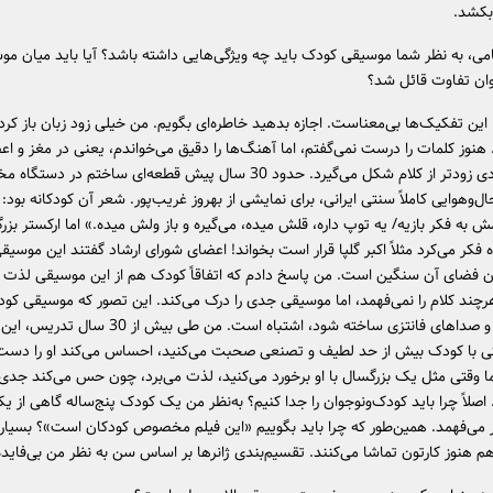
بکشد.
می، به نظر شما موسیقی کودک باید چه ویژگی‌هایی داشته باشد؟ آیا باید میان مو
ان تفاوت قائل شد؟
 این تفکیک‌ها بی‌معناست. اجازه بدهید خاطره‌ای بگویم. من خیلی زود زبان باز کر
هنوز کلمات را درست نمی‌گفتم، اما آهنگ‌ها را دقیق می‌خواندم، یعنی در مغز و ا
کودک، ملودی زودتر از کلام شکل می‌گیرد. حدود 30 سال پیش قطعه‌ای ساختم در دستگا
حال‌و‌هوایی کاملاً سنتی ایرانی، برای نمایشی از بهروز غریب‌پور. شعر آن کودکانه بود: 
مش به فکر بازیه/ یه توپ داره، قلش میده، می‌گیره و باز ولش میده.» اما ارکستر بز
 فکر می‌کرد مثلاً اکبر گلپا قرار است بخواند! اعضای شورای ارشاد گفتند این موسی
فضای آن سنگین است. من پاسخ دادم که اتفاقاً کودک هم از این موسیقی لذت می
چند کلام را نمی‌فهمد، اما موسیقی جدی را درک می‌کند. این تصور که موسیقی کودک
فلوت و بلز و صدا‌های فانتزی ساخته شود، اشتباه است. من طی بیش ا
قتی با کودک بیش از حد لطیف و تصنعی صحبت می‌کنید، احساس می‌کند او را دست
اما وقتی مثل یک بزرگسال با او برخورد می‌کنید، لذت می‌برد، چون حس می‌کند جدی 
ر می‌فهمد. همین‌طور که چرا باید بگوییم «این فیلم مخصوص کودکان است»؟ بسیاری
م هنوز کارتون تماشا می‌کنند. تقسیم‌بندی ژانر‌ها بر اساس سن به نظر من بی‌فاید