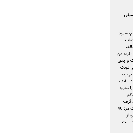
سیقی
دم، حدود
عصاب
ه مخالف
«گربه‌ من
رگ و جدی
قی کودک
‌برد،
 باید با
ز 30 سال تدریس، این را تجربه
‌کم
گرفته
شده است. اصلاً چرا باید کودک‌ونوجوان را جدا کنیم؟ به‌نظر من یک کودک پنج‌ساله گاهی از یک مرد 40
 از
ه است.