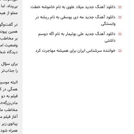
=
بی‌پناه. ام
دانلود آهنگ جدید میلاد علوی به نام خاموشه خطت
مملو از هیج
=
دانلود آهنگ جدید مه دی یوسفی به نام ریشه در
وابستگی
در گفت‌وگوی
همین پیوند
=
دانلود آهنگ جدید علی بوتیمار به نام اگه دوسم
بر مخاطب گر
داشتی
وضعیت امرو
=
خواننده سرشناس ایران برای همیشه مهاجرت کرد
دیدگاه شخ
برای سؤال 
را جذاب‌تر 
البته موسیق
همگی در کی
فیلم به دو 
مادربزرگه»،
مخاطب ماند
آغاز فیلم 
پیانوی زیر 
همراه شود،