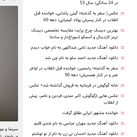
در 24 سالگی؛ سال 53
=
عکس| سفر به گذشته؛ گیتی پاشایی، خواننده قبل
انقلاب در کنار پسرش پولاد کیمیایی؛ دهه 60
=
بهترین دیسک چرخ پراید؛ مقایسه تخصصی دیسک
ترمز کاردینال و آسمکو (سوراخ‌دار و ساده)
=
دانلود آهنگ جدید نامی عبداللهی به نام خواب دیدم
=
دانلود آهنگ جدید احمد سلو به نام چی شد
=
سفر به گذشته؛ یاسمین، خواننده قبل انقلاب در اواخر
عمر و در کنار همسرش؛ دهه 90
=
خانه گوگوش در فرمانیه به فروش گذاشته شد+ عکس
=
عکس هایی ازگوگوش، اکبر عبدی، فردین و ناصر، پیش
از انقلاب
=
خواننده مشهور ایرانی طلاق گرفت
=
دانلود آهنگ جدید مهران عباسی به نام شدی قلبم
سینما و مو
=
دانلود آهنگ جدید احسان نی زن به نام از تو نوشتم
می‌شوند. ت