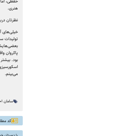
حفظی، اما 
هنری.
نظرتان درب
خیلی‌های آ
تولیدات سا
بعضی‌هایشا
پاکروان وا
بود. بیشتر 
اسکورسیزی و
می‌بینم.
سامان ا
کد مطلب: 
با دوستان خو