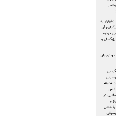
اه را
.
دقیق‌تر به
رگذاری آن
ن درباره
بزرگسال و
 و نوجوان
گردانی
موسیقی
 «خونه‌
 ذهن
مادری در
ز و
د یا خشن
موسیقی