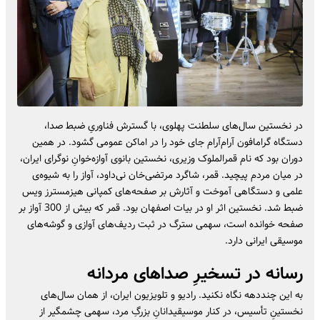
در نخستین سال‌های سلطنت پهلوی، با گسترش فناوریِ ضبط صدا،
دستگاه گرامافون آرام‌آرام جای خود را در اماکن عمومی گشود. در همین
دوران بود که نام قمرالملوک وزیری، نخستین بانوی آوازه‌خوانِ نوگرای ایران،
در میان مردم پیچید. قمر، شاگرد مرتضی‌خان نی‌داود، آواز را به شیوه‌ی
علمی و دستگاهی آموخت و آثارش بر صفحه‌های کمپانی هیزمسترز ویس
ضبط شد. نخستین اثر او در بیات اصفهان بود. قمر که بیش از 300 آواز بر
صفحه خوانده است، سهمی سترگ در ثبت ردیف‌های آوازی و گوشه‌های
موسیقی ایرانی دارد.
رسانه در تسخیرِ صداهای مردانه
به این چنددهه نگاه نکنید. رادیو و تلویزیون ایران، از همان سال‌های
نخستینِ تأسیس، در کنار موسیقیدانانِ بزرگِ مرد، سهمی چشمگیر از