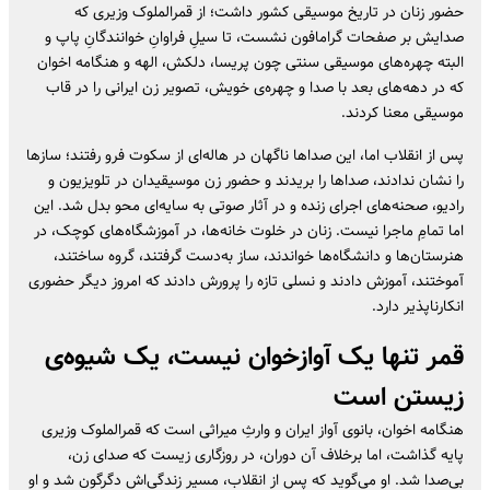
حضور زنان در تاریخ موسیقی کشور داشت؛ از قمرالملوک وزیری که
صدایش بر صفحات گرامافون نشست، تا سیلِ فراوانِ خوانندگانِ پاپ و
البته چهره‌های موسیقی سنتی چون پریسا، دلکش، الهه و هنگامه اخوان
که در دهه‌های بعد با صدا و چهره‌ی خویش، تصویر زن ایرانی را در قاب
موسیقی معنا کردند.
پس از انقلاب اما، این صداها ناگهان در هاله‌ای از سکوت فرو رفتند؛ سازها
را نشان ندادند، صداها را بریدند و حضور زن موسیقیدان در تلویزیون و
رادیو، صحنه‌‌های اجرای زنده و در آثار صوتی به سایه‌ای محو بدل شد. این
اما تمامِ ماجرا نیست. زنان در خلوت خانه‌ها، در آموزشگاه‌های کوچک، در
هنرستان‌ها و دانشگاه‌ها خواندند، ساز به‌دست گرفتند، گروه ساختند،
آموختند، آموزش دادند و نسلی تازه را پرورش دادند که امروز دیگر حضوری
انکارناپذیر دارد.
قمر تنها یک آوازخوان نیست، یک شیوه‌ی
زیستن است
هنگامه اخوان، بانوی آواز ایران و وارثِ میراثی است که قمرالملوک وزیری
پایه گذاشت، اما برخلاف آن دوران، در روزگاری زیست که صدای زن،
بی‌صدا شد. او می‌گوید که پس از انقلاب، مسیر زندگی‌اش دگرگون شد و او