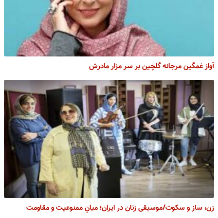
آواز غمگین مرجانه گلچین بر سر مزار مادرش
زن، ساز و سکوت/موسیقی زنان در ایران؛ میانِ ممنوعیت و مقاومت